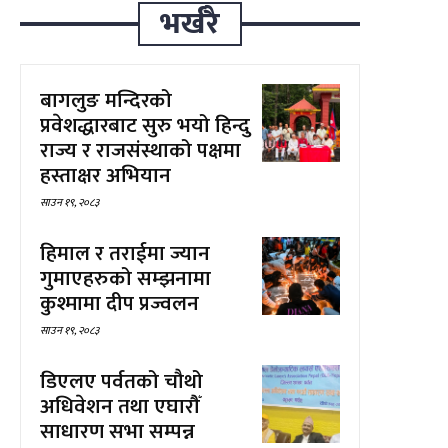
भर्खरै
बागलुङ मन्दिरको
प्रवेशद्धारबाट सुरु भयो हिन्दु
राज्य र राजसंस्थाको पक्षमा
हस्ताक्षर अभियान
साउन १९, २०८३
हिमाल र तराईमा ज्यान
गुमाएहरुको सम्झनामा
कुश्मामा दीप प्रज्वलन
साउन १९, २०८३
डिएलए पर्वतको चौथो
अधिवेशन तथा एघारौँ
साधारण सभा सम्पन्न