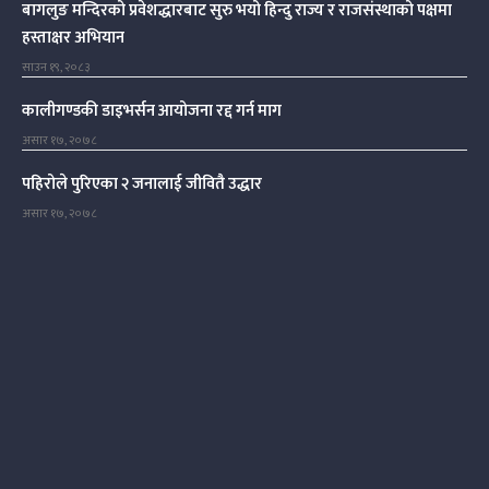
बागलुङ मन्दिरको प्रवेशद्धारबाट सुरु भयो हिन्दु राज्य र राजसंस्थाको पक्षमा
हस्ताक्षर अभियान
साउन १९, २०८३
कालीगण्डकी डाइभर्सन आयोजना रद्द गर्न माग
असार १७, २०७८
पहिरोले पुरिएका २ जनालाई जीवितै उद्धार
असार १७, २०७८