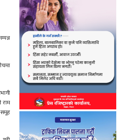
्पन्न
वीचमा
हभागी
ी राम
 समूह
े गरी