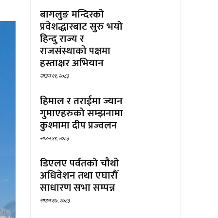
बागलुङ मन्दिरको
प्रवेशद्धारबाट सुरु भयो
हिन्दु राज्य र
राजसंस्थाको पक्षमा
हस्ताक्षर अभियान
साउन १९, २०८३
हिमाल र तराईमा ज्यान
गुमाएहरुको सम्झनामा
कुश्मामा दीप प्रज्वलन
साउन १९, २०८३
डिएलए पर्वतको चौथो
अधिवेशन तथा एघारौँ
साधारण सभा सम्पन्न
साउन १७, २०८३