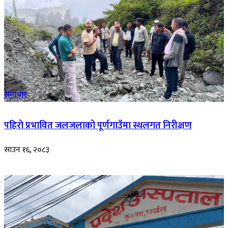
समाचार
पहिरो प्रभावित जलजलाको पूर्णगाउँमा स्थलगत निरीक्षण
साउन १६, २०८३