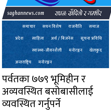
समाचार
सघन विशेष
राजनीति
समाज
प्रदेश
साहित्य
अर्थ / बिजनेस
सूचना प्रविधि
स्वास्थ्य-जीवनशैली
मनोरञ्जन
खेलकुद
अन्तराष्ट्रिय
मनोरञ्जन
पर्वतका ७७९ भूमिहीन र
अव्यवस्थित बसोबासीलाई
व्यवस्थित गर्नुपर्ने