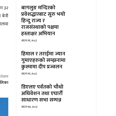
बागलुङ मन्दिरको
का ३२
प्रवेशद्धारबाट सुरु भयो
 बेनी
हिन्दु राज्य र
तालमा
राजसंस्थाको पक्षमा
हस्ताक्षर अभियान
साउन १९, २०८३
हिमाल र तराईमा ज्यान
गुमाएहरुको सम्झनामा
कुश्मामा दीप प्रज्वलन
साउन १९, २०८३
ो लेखमा
पालिका
डिएलए पर्वतको चौथो
अधिवेशन तथा एघारौँ
साधारण सभा सम्पन्न
साउन १७, २०८३