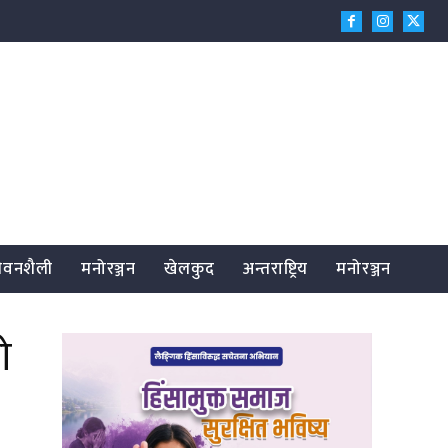
जीवनशैली
मनोरञ्जन
खेलकुद
अन्तराष्ट्रिय
मनोरञ्जन
ो