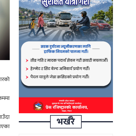
चारको
्रममा
ाउँदा
भर्खरै
 भएका