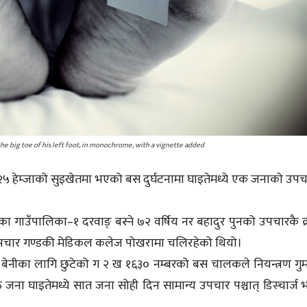
the big toe of his left foot, in monochrome, with a vignette added
५ हेम्जाको सुइखेतमा भएको बस दुर्घटनामा घाइतेमध्ये एक जनाको उप
िका गाउँपालिका–१ दरवाङ् बस्ने ७२ वर्षिय नर बहादुर पुनको उपचारकै क
 उपचार गण्डकी मेडिकल कलेज पोखरामा चलिरहेको थियो।
बेनीका लागि छुटेको ग २ ख १६३० नम्बरको बस चालकले नियन्त्रण गुम
 घाइतेमध्ये सात जना सोही दिन सामान्य उपचार पश्चात् डिस्चार्ज