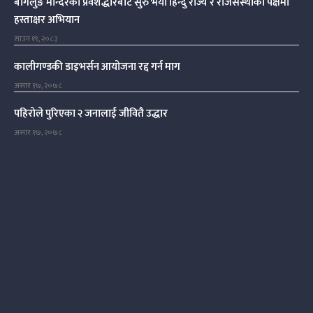
बागलुङ मन्दिरको प्रवेशद्धारबाट सुरु भयो हिन्दु राज्य र राजसंस्थाको पक्षमा
हस्ताक्षर अभियान
साउन १९, २०८३
कालीगण्डकी डाइभर्सन आयोजना रद्द गर्न माग
असार १७, २०७८
पहिरोले पुरिएका २ जनालाई जीवितै उद्धार
असार १७, २०७८