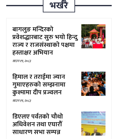
भर्खरै
बागलुङ मन्दिरको
प्रवेशद्धारबाट सुरु भयो हिन्दु
राज्य र राजसंस्थाको पक्षमा
हस्ताक्षर अभियान
साउन १९, २०८३
हिमाल र तराईमा ज्यान
गुमाएहरुको सम्झनामा
कुश्मामा दीप प्रज्वलन
साउन १९, २०८३
डिएलए पर्वतको चौथो
अधिवेशन तथा एघारौँ
साधारण सभा सम्पन्न