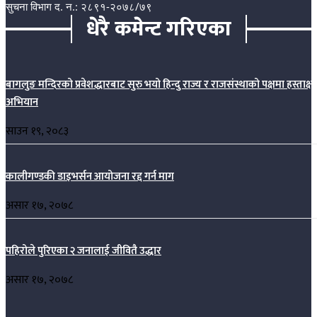
सुचना विभाग द. न.: २८९१-२०७८/७९
धेरै कमेन्ट गरिएका
बागलुङ मन्दिरको प्रवेशद्धारबाट सुरु भयो हिन्दु राज्य र राजसंस्थाको पक्षमा हस्ताक्ष
अभियान
साउन १९, २०८३
कालीगण्डकी डाइभर्सन आयोजना रद्द गर्न माग
असार १७, २०७८
पहिरोले पुरिएका २ जनालाई जीवितै उद्धार
असार १७, २०७८