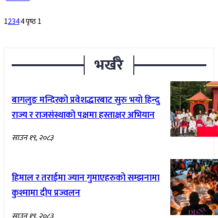
1
2
3
4
4 पृष्ठ 1
भर्खरै
बागलुङ मन्दिरको प्रवेशद्धारबाट सुरु भयो हिन्दु
राज्य र राजसंस्थाको पक्षमा हस्ताक्षर अभियान
साउन १९, २०८३
हिमाल र तराईमा ज्यान गुमाएहरुको सम्झनामा
कुश्मामा दीप प्रज्वलन
साउन १९, २०८३