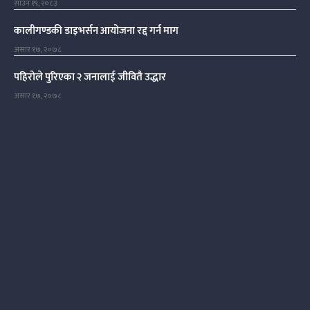
साउन १९, २०८३
कालीगण्डकी डाइभर्सन आयोजना रद्द गर्न माग
असार १७, २०७८
पहिरोले पुरिएका २ जनालाई जीवितै उद्धार
असार १७, २०७८