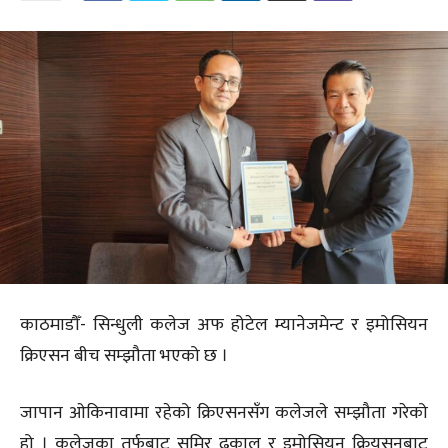
काठमाडौँ- सिन्धुली कलेज अफ होटेल म्यानेजमेन्ट र इमोसियन
क्रिएसन बीच सम्झौता भएको छ ।
जापान ओकिनावामा रहेको क्रिएसनसँग कलेजले सम्झौता गरेको
हो । कलेजका तर्फबाट समिर ढकाल र इमोसियन क्रियसनबाट