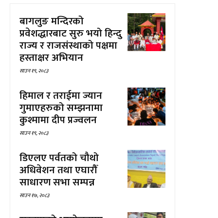
बागलुङ मन्दिरको
प्रवेशद्धारबाट सुरु भयो हिन्दु
राज्य र राजसंस्थाको पक्षमा
हस्ताक्षर अभियान
साउन १९, २०८३
हिमाल र तराईमा ज्यान
गुमाएहरुको सम्झनामा
कुश्मामा दीप प्रज्वलन
साउन १९, २०८३
डिएलए पर्वतको चौथो
अधिवेशन तथा एघारौँ
साधारण सभा सम्पन्न
साउन १७, २०८३