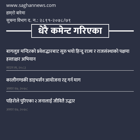
www.saghannews.com
हाम्रो बारेमा
सुचना विभाग द. न.: २८९१-२०७८/७९
धेरै कमेन्ट गरिएका
बागलुङ मन्दिरको प्रवेशद्धारबाट सुरु भयो हिन्दु राज्य र राजसंस्थाको पक्षमा
हस्ताक्षर अभियान
साउन १९, २०८३
कालीगण्डकी डाइभर्सन आयोजना रद्द गर्न माग
असार १७, २०७८
पहिरोले पुरिएका २ जनालाई जीवितै उद्धार
असार १७, २०७८