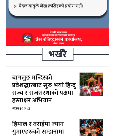
भर्खरै
बागलुङ मन्दिरको
प्रवेशद्धारबाट सुरु भयो हिन्दु
राज्य र राजसंस्थाको पक्षमा
हस्ताक्षर अभियान
साउन १९, २०८३
हिमाल र तराईमा ज्यान
गुमाएहरुको सम्झनामा