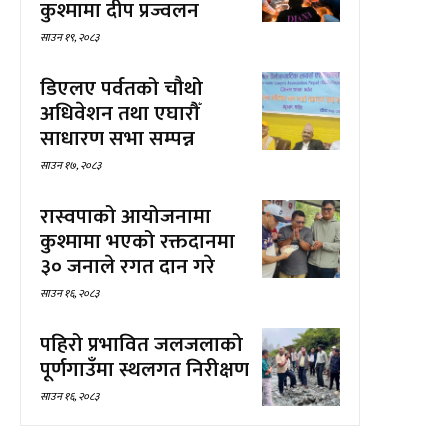
कुश्मामा दीप प्रज्वलन
साउन १९, २०८३
डिएलए पर्वतको चौथो
अधिवेशन तथा एघारौँ
साधारण सभा सम्पन्न
साउन १७, २०८३
रास्वपाको आयोजनामा
कुश्मामा भएको रक्तदानमा
३० जनाले रगत दान गरे
साउन १६, २०८३
पहिरो प्रभावित जलजलाको
पूर्णगाउँमा स्थलगत निरीक्षण
साउन १६, २०८३