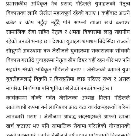
प्रशासकीय अधिकृत नेत्र प्रसाद पौडेलले युवाहरूको नेतृत्व
विकासका लागि जेसीज महत्त्वपूर्ण रहेको बताए । कहीँबाट आउने
बजेट र कोष नहुँदा नहुँदै पनि आफ्नो खाजा खर्च कटाएर
सामाजिक सेवा सहित नेतृत्व र क्षमता विकासमा लाग्नु सह्रानीय
रहेको उनको भनाइ छ । देशका युवाहरू धमाधम बिदेसिँदा राज्यले
सोच्नुपर्ने अवस्थामा बरु जेसीजले युवाहरूमा सकारात्मक सोचको
विकास गराउँदै युवाहरूमा नेतृत्व सीप दिएर यहीँ रहन थोरै भए पनि
सहयोग गरेको अधिकृत पौडेलले बताए । जेसीजको कामले युवा
युवतीहरूलाई विकृति र विसङ्गतिमा लाग्न नदिएर सभ्य र असल
नागरिक निर्माणमा पनि भूमिका खेलेको उनको भनाई छ ।
कार्यक्रममा बोल्दै पर्वत जेसीजका अध्यक्ष मिलन पौडेलले
साताव्यापी रूपमा गर्न लागिएका आठ वटा कार्यक्रमहरूको बारेमा
जानकारी गराए । जेसीजमा आबद्ध सदस्यहरूले आफ्नो खाजा
खर्च कटाएर भए पनि सामाजिक सेवामा गरिरहेको योगदानको
उनले प्रशंसा गरे । पर्वत जेसीजले वर्ष २०२४ मा ‘युवाको विकासको