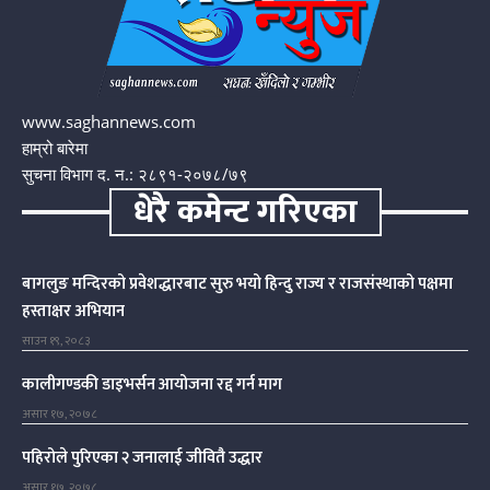
www.saghannews.com
हाम्रो बारेमा
सुचना विभाग द. न.: २८९१-२०७८/७९
धेरै कमेन्ट गरिएका
बागलुङ मन्दिरको प्रवेशद्धारबाट सुरु भयो हिन्दु राज्य र राजसंस्थाको पक्षमा
हस्ताक्षर अभियान
साउन १९, २०८३
कालीगण्डकी डाइभर्सन आयोजना रद्द गर्न माग
असार १७, २०७८
पहिरोले पुरिएका २ जनालाई जीवितै उद्धार
असार १७, २०७८