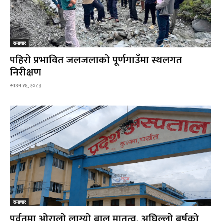
समाचार
पहिरो प्रभावित जलजलाको पूर्णगाउँमा स्थलगत
निरीक्षण
साउन १६, २०८३
समाचार
पर्वतमा ओरालो लाग्यो बाल मातृत्व, अघिल्लो बर्षको