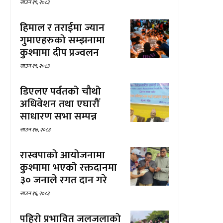
साउन १९, २०८३
हिमाल र तराईमा ज्यान
गुमाएहरुको सम्झनामा
कुश्मामा दीप प्रज्वलन
साउन १९, २०८३
डिएलए पर्वतको चौथो
अधिवेशन तथा एघारौँ
साधारण सभा सम्पन्न
साउन १७, २०८३
रास्वपाको आयोजनामा
कुश्मामा भएको रक्तदानमा
३० जनाले रगत दान गरे
साउन १६, २०८३
पहिरो प्रभावित जलजलाको