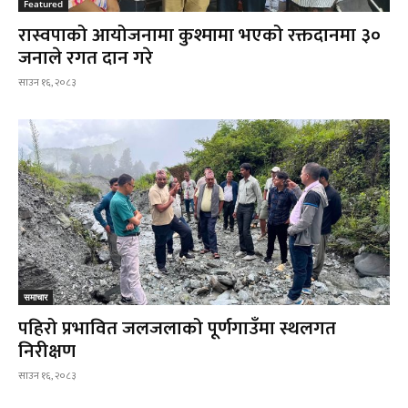
Featured
रास्वपाको आयोजनामा कुश्मामा भएको रक्तदानमा ३०
जनाले रगत दान गरे
साउन १६, २०८३
समाचार
पहिरो प्रभावित जलजलाको पूर्णगाउँमा स्थलगत
निरीक्षण
साउन १६, २०८३