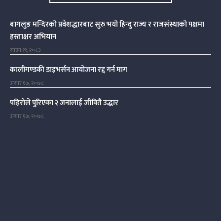
बागलुङ मन्दिरको प्रवेशद्धारबाट सुरु भयो हिन्दु राज्य र राजसंस्थाको पक्षमा
हस्ताक्षर अभियान
साउन १९, २०८३
कालीगण्डकी डाइभर्सन आयोजना रद्द गर्न माग
असार १७, २०७८
पहिरोले पुरिएका २ जनालाई जीवितै उद्धार
असार १७, २०७८