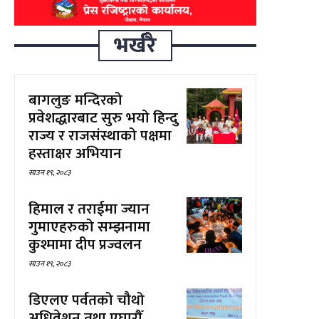
भर्खरै
बागलुङ मन्दिरको
प्रवेशद्धारबाट सुरु भयो हिन्दु
राज्य र राजसंस्थाको पक्षमा
हस्ताक्षर अभियान
साउन १९, २०८३
हिमाल र तराईमा ज्यान
गुमाएहरुको सम्झनामा
कुश्मामा दीप प्रज्वलन
साउन १९, २०८३
डिएलए पर्वतको चौथो
अधिवेशन तथा एघारौँ