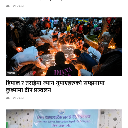
साउन १९, २०८३
समाचार
हिमाल र तराईमा ज्यान गुमाएहरुको सम्झनामा
कुश्मामा दीप प्रज्वलन
साउन १९, २०८३