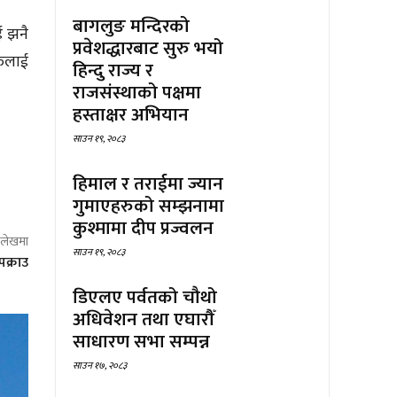
बागलुङ मन्दिरको
ई झनै
प्रवेशद्धारबाट सुरु भयो
रुलाई
हिन्दु राज्य र
राजसंस्थाको पक्षमा
हस्ताक्षर अभियान
साउन १९, २०८३
हिमाल र तराईमा ज्यान
गुमाएहरुको सम्झनामा
कुश्मामा दीप प्रज्वलन
ो लेखमा
साउन १९, २०८३
पक्राउ
डिएलए पर्वतको चौथो
अधिवेशन तथा एघारौँ
साधारण सभा सम्पन्न
साउन १७, २०८३