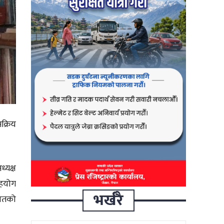
क्रिय
्यक्ष
सहयोग
भर्खरै
हातको