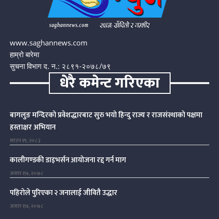
www.saghannews.com
हाम्रो बारेमा
सुचना विभाग द. न.: २८९१-२०७८/७९
धेरै कमेन्ट गरिएका
बागलुङ मन्दिरको प्रवेशद्धारबाट सुरु भयो हिन्दु राज्य र राजसंस्थाको पक्षमा
हस्ताक्षर अभियान
साउन १९, २०८३
कालीगण्डकी डाइभर्सन आयोजना रद्द गर्न माग
असार १७, २०७८
पहिरोले पुरिएका २ जनालाई जीवितै उद्धार
असार १७, २०७८