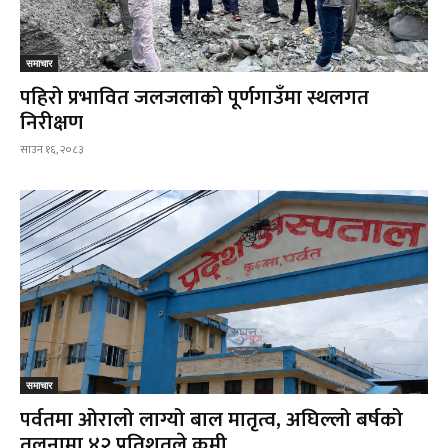
समाचार
पहिरो प्रभावित जलजलाको पूर्णगाउँमा स्थलगत
निरीक्षण
साउन १६, २०८३
समाचार
पर्वतमा ओरालो लाग्यो बाल मातृत्व, अघिल्लो बर्षको
तुलनामा ४२ प्रतिशतले कमी