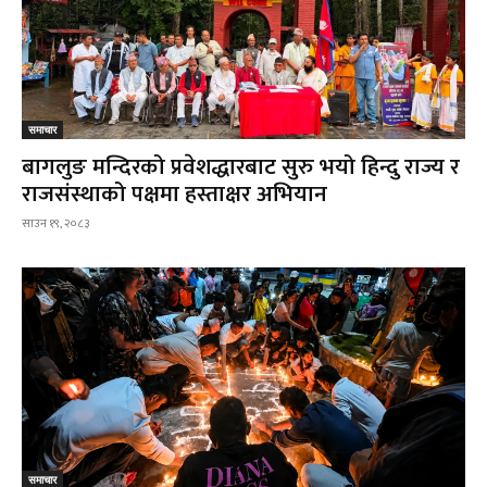
समाचार
बागलुङ मन्दिरको प्रवेशद्धारबाट सुरु भयो हिन्दु राज्य र
राजसंस्थाको पक्षमा हस्ताक्षर अभियान
साउन १९, २०८३
समाचार