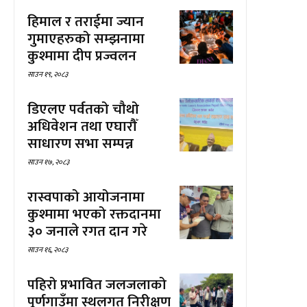
हिमाल र तराईमा ज्यान
गुमाएहरुको सम्झनामा
कुश्मामा दीप प्रज्वलन
साउन १९, २०८३
डिएलए पर्वतको चौथो
अधिवेशन तथा एघारौँ
साधारण सभा सम्पन्न
साउन १७, २०८३
रास्वपाको आयोजनामा
कुश्मामा भएको रक्तदानमा
३० जनाले रगत दान गरे
साउन १६, २०८३
पहिरो प्रभावित जलजलाको
पूर्णगाउँमा स्थलगत निरीक्षण