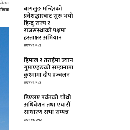
ो लेखमा
बागलुङ मन्दिरको
्रिया
प्रवेशद्धारबाट सुरु भयो
हिन्दु राज्य र
राजसंस्थाको पक्षमा
हस्ताक्षर अभियान
साउन १९, २०८३
हिमाल र तराईमा ज्यान
गुमाएहरुको सम्झनामा
कुश्मामा दीप प्रज्वलन
साउन १९, २०८३
डिएलए पर्वतको चौथो
अधिवेशन तथा एघारौँ
साधारण सभा सम्पन्न
साउन १७, २०८३