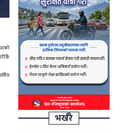
 घरको
ारीकै
र्षिय
भर्खरै