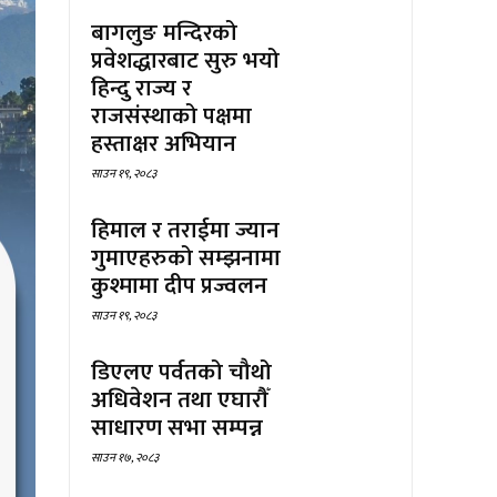
बागलुङ मन्दिरको
प्रवेशद्धारबाट सुरु भयो
हिन्दु राज्य र
राजसंस्थाको पक्षमा
हस्ताक्षर अभियान
साउन १९, २०८३
हिमाल र तराईमा ज्यान
गुमाएहरुको सम्झनामा
कुश्मामा दीप प्रज्वलन
साउन १९, २०८३
डिएलए पर्वतको चौथो
अधिवेशन तथा एघारौँ
साधारण सभा सम्पन्न
साउन १७, २०८३