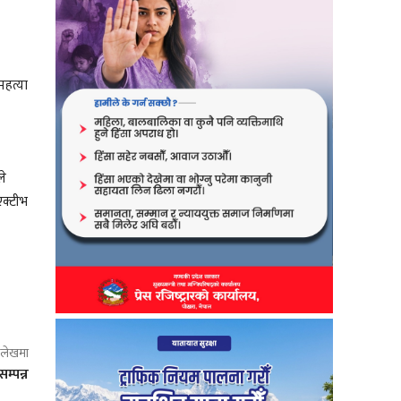
महत्या
ले
एक्टीभ
ो लेखमा
म्पन्न