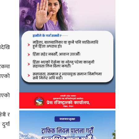
ालदेखि
कटकमा
खिएको
पाएको
्री र
ुर्गा