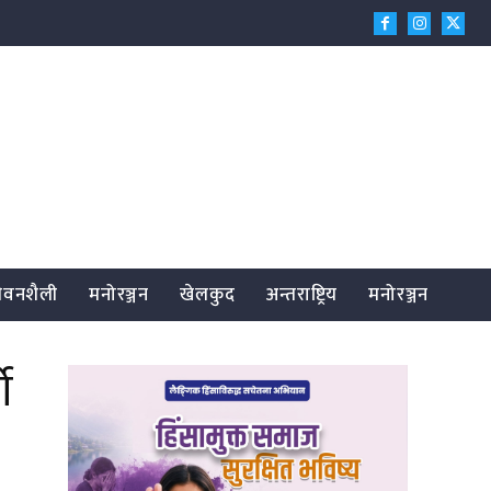
जीवनशैली
मनोरञ्जन
खेलकुद
अन्तराष्ट्रिय
मनोरञ्जन
ो