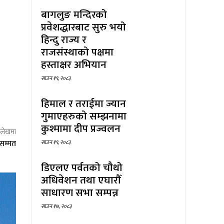
बागलुङ मन्दिरको
प्रवेशद्धारबाट सुरु भयो
हिन्दु राज्य र
राजसंस्थाको पक्षमा
हस्ताक्षर अभियान
साउन १९, २०८३
हिमाल र तराईमा ज्यान
गुमाएहरुको सम्झनामा
कुश्मामा दीप प्रज्वलन
ो लेखमा
वसम्मत
साउन १९, २०८३
डिएलए पर्वतको चौथो
अधिवेशन तथा एघारौँ
साधारण सभा सम्पन्न
साउन १७, २०८३