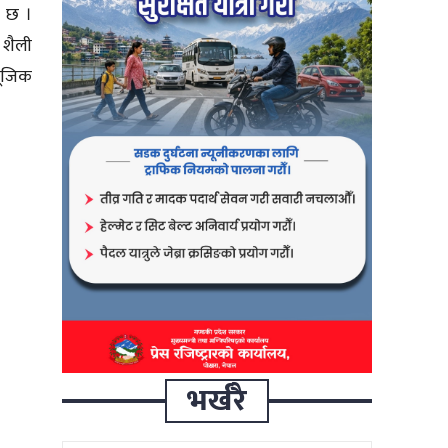
ो छ ।
 शैली
यूजिक
भर्खरै