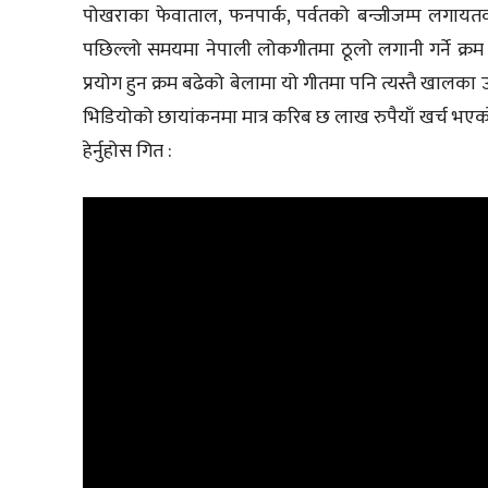
पोखराका फेवाताल, फनपार्क, पर्वतको बन्जीजम्प लगायतक
पछिल्लो समयमा नेपाली लोकगीतमा ठूलो लगानी गर्ने क्
प्रयोग हुन क्रम बढेको बेलामा यो गीतमा पनि त्यस्तै खा
भिडियोको छायांकनमा मात्र करिब छ लाख रुपैयाँ खर्च भ
हेर्नुहोस गित :