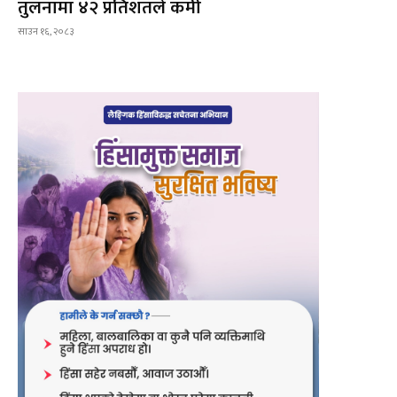
तुलनामा ४२ प्रतिशतले कमी
साउन १६, २०८३