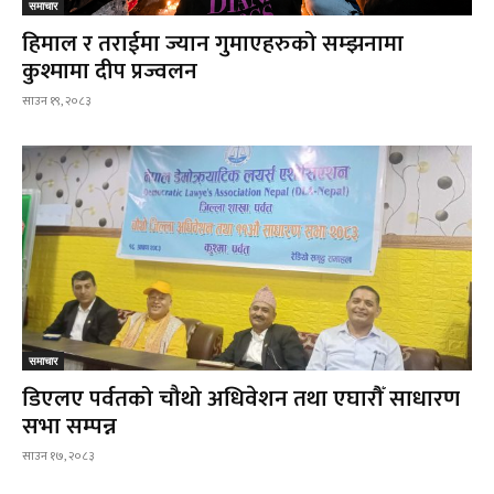
समाचार
हिमाल र तराईमा ज्यान गुमाएहरुको सम्झनामा
कुश्मामा दीप प्रज्वलन
साउन १९, २०८३
समाचार
डिएलए पर्वतको चौथो अधिवेशन तथा एघारौँ साधारण
सभा सम्पन्न
साउन १७, २०८३