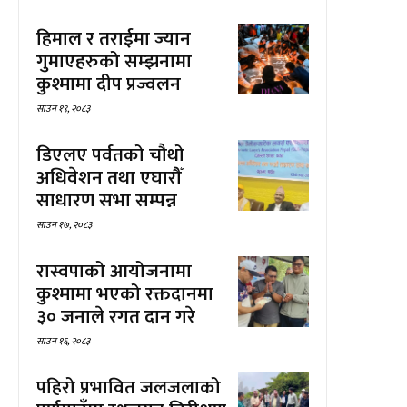
हिमाल र तराईमा ज्यान
गुमाएहरुको सम्झनामा
कुश्मामा दीप प्रज्वलन
साउन १९, २०८३
डिएलए पर्वतको चौथो
अधिवेशन तथा एघारौँ
साधारण सभा सम्पन्न
साउन १७, २०८३
रास्वपाको आयोजनामा
कुश्मामा भएको रक्तदानमा
३० जनाले रगत दान गरे
साउन १६, २०८३
पहिरो प्रभावित जलजलाको