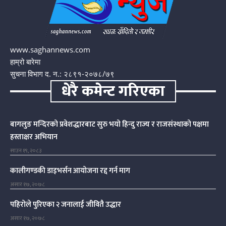
www.saghannews.com
हाम्रो बारेमा
सुचना विभाग द. न.: २८९१-२०७८/७९
धेरै कमेन्ट गरिएका
बागलुङ मन्दिरको प्रवेशद्धारबाट सुरु भयो हिन्दु राज्य र राजसंस्थाको पक्षमा
हस्ताक्षर अभियान
साउन १९, २०८३
कालीगण्डकी डाइभर्सन आयोजना रद्द गर्न माग
असार १७, २०७८
पहिरोले पुरिएका २ जनालाई जीवितै उद्धार
असार १७, २०७८