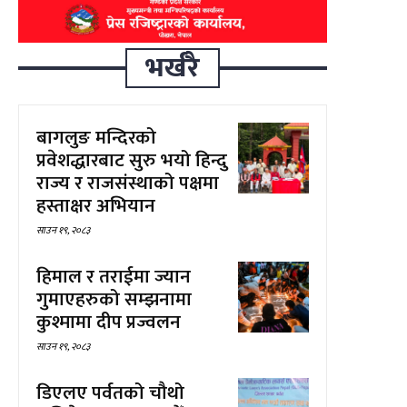
भर्खरै
बागलुङ मन्दिरको
प्रवेशद्धारबाट सुरु भयो हिन्दु
राज्य र राजसंस्थाको पक्षमा
हस्ताक्षर अभियान
साउन १९, २०८३
हिमाल र तराईमा ज्यान
गुमाएहरुको सम्झनामा
कुश्मामा दीप प्रज्वलन
साउन १९, २०८३
डिएलए पर्वतको चौथो