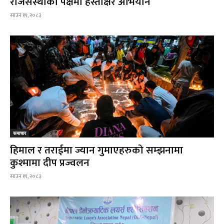
राजसंस्थाको पक्षमा हस्ताक्षर अभियान
साउन १९, २०८३
समाचार
हिमाल र तराईमा ज्यान गुमाएहरुको सम्झनामा
कुश्मामा दीप प्रज्वलन
साउन १९, २०८३