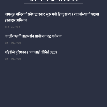
बागलुङ मन्दिरको प्रवेशद्धारबाट सुरु भयो हिन्दु राज्य र राजसंस्थाको पक्षमा
हस्ताक्षर अभियान
साउन १९, २०८३
कालीगण्डकी डाइभर्सन आयोजना रद्द गर्न माग
असार १७, २०७८
पहिरोले पुरिएका २ जनालाई जीवितै उद्धार
असार १७, २०७८