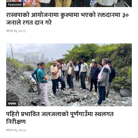
Featured
रास्वपाको आयोजनामा कुश्मामा भएको रक्तदानमा ३०
जनाले रगत दान गरे
साउन १६, २०८३
समाचार
पहिरो प्रभावित जलजलाको पूर्णगाउँमा स्थलगत
निरीक्षण
साउन १६, २०८३