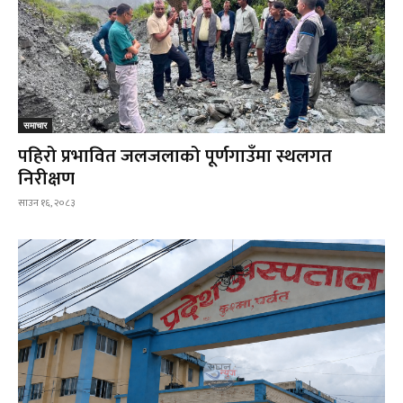
समाचार
पहिरो प्रभावित जलजलाको पूर्णगाउँमा स्थलगत
निरीक्षण
साउन १६, २०८३