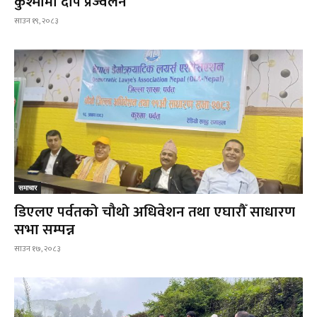
कुश्मामा दीप प्रज्वलन
साउन १९, २०८३
समाचार
डिएलए पर्वतको चौथो अधिवेशन तथा एघारौँ साधारण
सभा सम्पन्न
साउन १७, २०८३