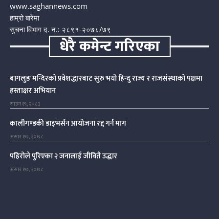
www.saghannews.com
हाम्रो बारेमा
सुचना विभाग द. न.: २८९१-२०७८/७९
धेरै कमेन्ट गरिएका
बागलुङ मन्दिरको प्रवेशद्धारबाट सुरु भयो हिन्दु राज्य र राजसंस्थाको पक्षमा
हस्ताक्षर अभियान
साउन १९, २०८३
कालीगण्डकी डाइभर्सन आयोजना रद्द गर्न माग
असार १७, २०७८
पहिरोले पुरिएका २ जनालाई जीवितै उद्धार
असार १७, २०७८