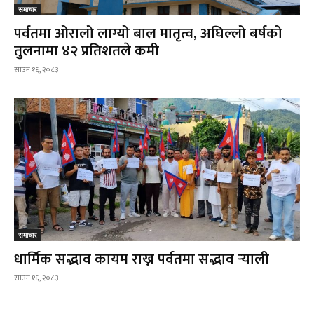
समाचार
पर्वतमा ओरालो लाग्यो बाल मातृत्व, अघिल्लो बर्षको
तुलनामा ४२ प्रतिशतले कमी
साउन १६, २०८३
समाचार
धार्मिक सद्भाव कायम राख्न पर्वतमा सद्भाव र्‍याली
साउन १६, २०८३