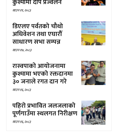
कुश्मामा दीप प्रज्वलन
साउन १९, २०८३
डिएलए पर्वतको चौथो
अधिवेशन तथा एघारौँ
साधारण सभा सम्पन्न
साउन १७, २०८३
रास्वपाको आयोजनामा
कुश्मामा भएको रक्तदानमा
३० जनाले रगत दान गरे
साउन १६, २०८३
पहिरो प्रभावित जलजलाको
पूर्णगाउँमा स्थलगत निरीक्षण
साउन १६, २०८३