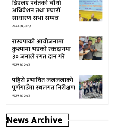
डिएलए पर्वतको चौथो
अधिवेशन तथा एघारौँ
साधारण सभा सम्पन्न
साउन १७, २०८३
रास्वपाको आयोजनामा
कुश्मामा भएको रक्तदानमा
३० जनाले रगत दान गरे
साउन १६, २०८३
पहिरो प्रभावित जलजलाको
पूर्णगाउँमा स्थलगत निरीक्षण
साउन १६, २०८३
News Archive