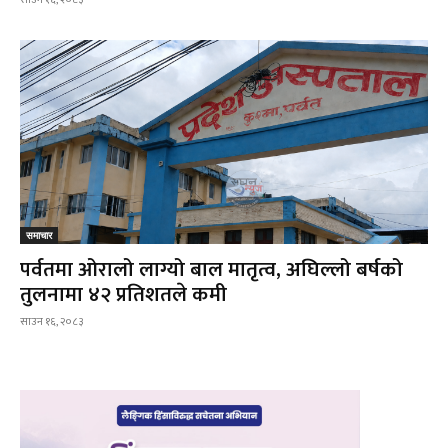
साउन १६, २०८३
समाचार
पर्वतमा ओरालो लाग्यो बाल मातृत्व, अघिल्लो बर्षको
तुलनामा ४२ प्रतिशतले कमी
साउन १६, २०८३