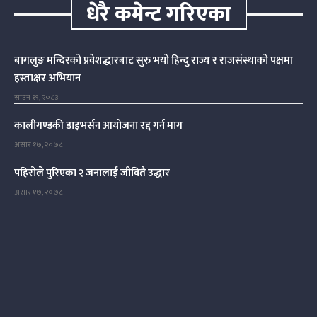
धेरै कमेन्ट गरिएका
बागलुङ मन्दिरको प्रवेशद्धारबाट सुरु भयो हिन्दु राज्य र राजसंस्थाको पक्षमा
हस्ताक्षर अभियान
साउन १९, २०८३
कालीगण्डकी डाइभर्सन आयोजना रद्द गर्न माग
असार १७, २०७८
पहिरोले पुरिएका २ जनालाई जीवितै उद्धार
असार १७, २०७८