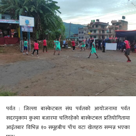
पर्वत : जिल्ला बास्केटबल संघ पर्वतको आयोजनामा पर्वत
सदरमुकाम कुश्मा बजारमा चलिरहेको बास्केटबल प्रतियोगितामा
आईतबार विभिन्न १० समूहबीच पाँच वटा खेलहरु सम्पन्न भएका