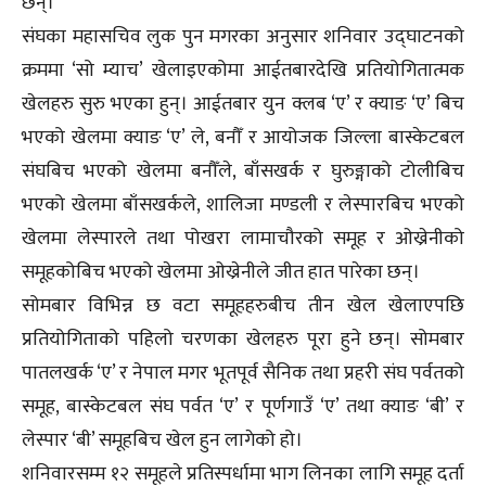
छन्।
संघका महासचिव लुक पुन मगरका अनुसार शनिवार उद्घाटनको
क्रममा ‘सो म्याच’ खेलाइएकोमा आईतबारदेखि प्रतियोगितात्मक
खेलहरु सुरु भएका हुन्। आईतबार युन क्लब ‘ए’ र क्याङ ‘ए’ बिच
भएको खेलमा क्याङ ‘ए’ ले, बनौँ र आयोजक जिल्ला बास्केटबल
संघबिच भएको खेलमा बनौँले, बाँसखर्क र घुरुङ्गाको टोलीबिच
भएको खेलमा बाँसखर्कले, शालिजा मण्डली र लेस्पारबिच भएको
खेलमा लेस्पारले तथा पोखरा लामाचौरको समूह र ओख्रेनीको
समूहकोबिच भएको खेलमा ओख्रेनीले जीत हात पारेका छन्।
सोमबार विभिन्न छ वटा समूहहरुबीच तीन खेल खेलाएपछि
प्रतियोगिताको पहिलो चरणका खेलहरु पूरा हुने छन्। सोमबार
पातलखर्क ‘ए’ र नेपाल मगर भूतपूर्व सैनिक तथा प्रहरी संघ पर्वतको
समूह, बास्केटबल संघ पर्वत ‘ए’ र पूर्णगाउँ ‘ए’ तथा क्याङ ‘बी’ र
लेस्पार ‘बी’ समूहबिच खेल हुन लागेको हो।
शनिवारसम्म १२ समूहले प्रतिस्पर्धामा भाग लिनका लागि समूह दर्ता