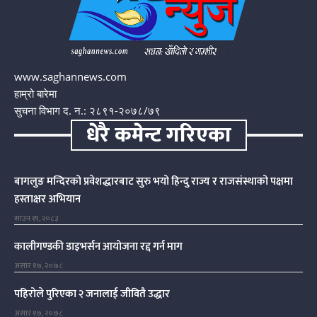
www.saghannews.com
हाम्रो बारेमा
सुचना विभाग द. न.: २८९१-२०७८/७९
धेरै कमेन्ट गरिएका
बागलुङ मन्दिरको प्रवेशद्धारबाट सुरु भयो हिन्दु राज्य र राजसंस्थाको पक्षमा
हस्ताक्षर अभियान
साउन १९, २०८३
कालीगण्डकी डाइभर्सन आयोजना रद्द गर्न माग
असार १७, २०७८
पहिरोले पुरिएका २ जनालाई जीवितै उद्धार
असार १७, २०७८