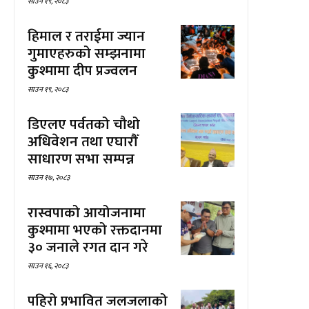
साउन १९, २०८३
हिमाल र तराईमा ज्यान
गुमाएहरुको सम्झनामा
कुश्मामा दीप प्रज्वलन
साउन १९, २०८३
डिएलए पर्वतको चौथो
अधिवेशन तथा एघारौँ
साधारण सभा सम्पन्न
साउन १७, २०८३
रास्वपाको आयोजनामा
कुश्मामा भएको रक्तदानमा
३० जनाले रगत दान गरे
साउन १६, २०८३
पहिरो प्रभावित जलजलाको