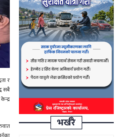
धता र
ध सबै
न्द्र
भर्खरै
रुवात
र्नका