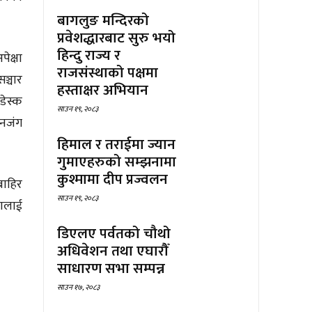
बागलुङ मन्दिरको
प्रवेशद्धारबाट सुरु भयो
हिन्दु राज्य र
ेक्षा
राजसंस्थाको पक्षमा
ञ्चार
हस्ताक्षर अभियान
डेस्क
साउन १९, २०८३
मनजंग
हिमाल र तराईमा ज्यान
गुमाएहरुको सम्झनामा
कुश्मामा दीप प्रज्वलन
बाहिर
साउन १९, २०८३
कालाई
डिएलए पर्वतको चौथो
अधिवेशन तथा एघारौँ
साधारण सभा सम्पन्न
साउन १७, २०८३