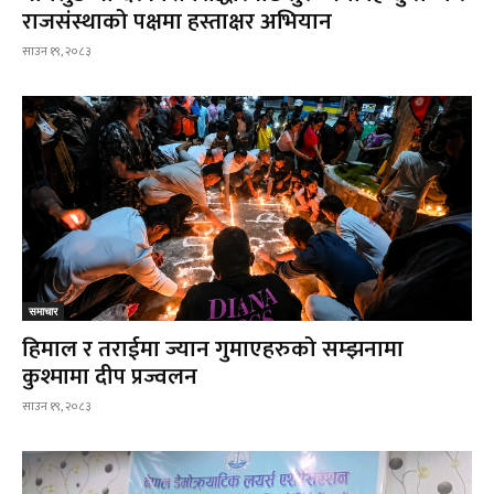
राजसंस्थाको पक्षमा हस्ताक्षर अभियान
साउन १९, २०८३
समाचार
हिमाल र तराईमा ज्यान गुमाएहरुको सम्झनामा
कुश्मामा दीप प्रज्वलन
साउन १९, २०८३