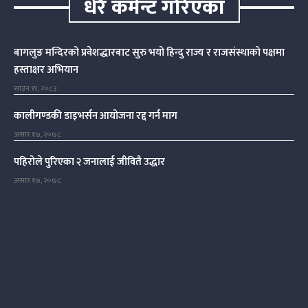
धेरै कमेन्ट गरिएका
बागलुङ मन्दिरको प्रवेशद्धारबाट सुरु भयो हिन्दु राज्य र राजसंस्थाको पक्षमा
हस्ताक्षर अभियान
साउन १९, २०८३
कालीगण्डकी डाइभर्सन आयोजना रद्द गर्न माग
असार १७, २०७८
पहिरोले पुरिएका २ जनालाई जीवितै उद्धार
असार १७, २०७८