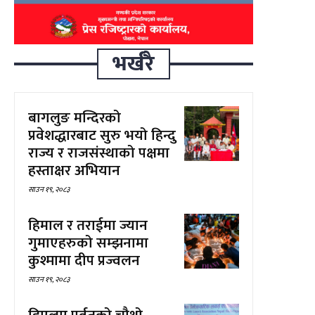
भर्खरै
बागलुङ मन्दिरको
प्रवेशद्धारबाट सुरु भयो हिन्दु
राज्य र राजसंस्थाको पक्षमा
हस्ताक्षर अभियान
साउन १९, २०८३
हिमाल र तराईमा ज्यान
गुमाएहरुको सम्झनामा
कुश्मामा दीप प्रज्वलन
साउन १९, २०८३