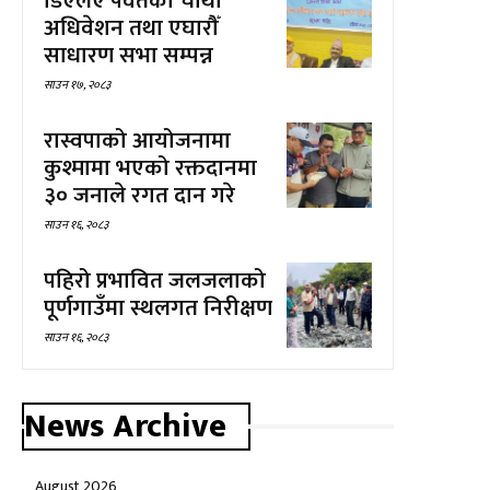
डिएलए पर्वतको चौथो
अधिवेशन तथा एघारौँ
साधारण सभा सम्पन्न
साउन १७, २०८३
रास्वपाको आयोजनामा
कुश्मामा भएको रक्तदानमा
३० जनाले रगत दान गरे
साउन १६, २०८३
पहिरो प्रभावित जलजलाको
पूर्णगाउँमा स्थलगत निरीक्षण
साउन १६, २०८३
News Archive
August 2026