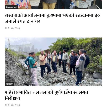
Featured
रास्वपाको आयोजनामा कुश्मामा भएको रक्तदानमा ३०
जनाले रगत दान गरे
साउन १६, २०८३
समाचार
पहिरो प्रभावित जलजलाको पूर्णगाउँमा स्थलगत
निरीक्षण
साउन १६, २०८३