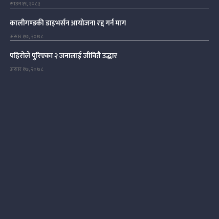
साउन १९, २०८३
कालीगण्डकी डाइभर्सन आयोजना रद्द गर्न माग
असार १७, २०७८
पहिरोले पुरिएका २ जनालाई जीवितै उद्धार
असार १७, २०७८