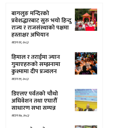
बागलुङ मन्दिरको
प्रवेशद्धारबाट सुरु भयो हिन्दु
राज्य र राजसंस्थाको पक्षमा
हस्ताक्षर अभियान
साउन १९, २०८३
हिमाल र तराईमा ज्यान
गुमाएहरुको सम्झनामा
कुश्मामा दीप प्रज्वलन
साउन १९, २०८३
डिएलए पर्वतको चौथो
अधिवेशन तथा एघारौँ
साधारण सभा सम्पन्न
साउन १७, २०८३