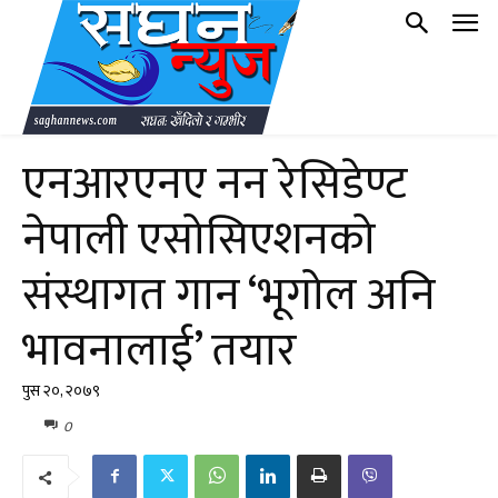
एनआरएनए नन रेसिडेण्ट
नेपाली एसोसिएशनको
संस्थागत गान ‘भूगोल अनि
भावनालाई’ तयार
पुस २०, २०७९
0