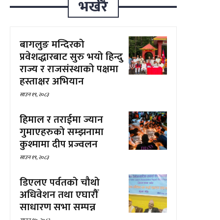
भर्खरै
बागलुङ मन्दिरको
प्रवेशद्धारबाट सुरु भयो हिन्दु
राज्य र राजसंस्थाको पक्षमा
हस्ताक्षर अभियान
साउन १९, २०८३
हिमाल र तराईमा ज्यान
गुमाएहरुको सम्झनामा
कुश्मामा दीप प्रज्वलन
साउन १९, २०८३
डिएलए पर्वतको चौथो
अधिवेशन तथा एघारौँ
साधारण सभा सम्पन्न