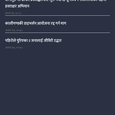
हस्ताक्षर अभियान
साउन १९, २०८३
कालीगण्डकी डाइभर्सन आयोजना रद्द गर्न माग
असार १७, २०७८
पहिरोले पुरिएका २ जनालाई जीवितै उद्धार
असार १७, २०७८