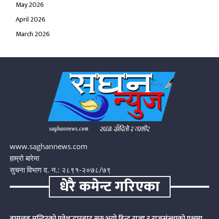
May 2026
April 2026
March 2026
www.saghannews.com
हाम्रो बारेमा
सुचना विभाग द. न.: २८९१-२०७८/७९
धेरै कमेन्ट गरिएका
बागलुङ मन्दिरको प्रवेशद्धारबाट सुरु भयो हिन्दु राज्य र राजसंस्थाको पक्षमा