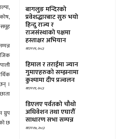
ल्पा,
बागलुङ मन्दिरको
प्रवेशद्धारबाट सुरु भयो
यकोष,
हिन्दु राज्य र
 समूह
राजसंस्थाको पक्षमा
हस्ताक्षर अभियान
्पन्न
साउन १९, २०८३
माजिक
हिमाल र तराईमा ज्यान
ेपाली
गुमाएहरुको सम्झनामा
र्थिक
कुश्मामा दीप प्रज्वलन
छन् ।
साउन १९, २०८३
 छाता
डिएलए पर्वतको चौथो
अधिवेशन तथा एघारौँ
ग्रुप
साधारण सभा सम्पन्न
एको छ
साउन १७, २०८३