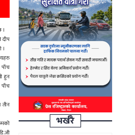
छ ।
ो दीप
ो ।
लयहरु
 पाँच
ी हुन
 पाँच
ि तीन
भर्खरै
्रमको
डि.जी