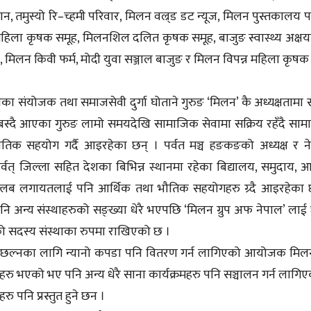
्ठान, तमुस्यो रि–च्हमी परिवार, मिलन वल्र्ड डट न्यूज, मिलन पुस्तकालय पा
महिला कृषक समूह, मिलनशिल दलित कृषक समूह, बाजुङ स्वास्थ्य अक्ष
म, मिलन किवी फर्म, मोदी युवा सञ्जाल बाजुङ र मिलन विपन्न महिला कृषक
लका संयोजक तथा समाजसेवी दुर्गा घोताने गुरुङ ‘मिलन’ कै अध्यक्षतामा सम
बस्दै आएका गुरुङ लामो समयदेखि सामाजिक सेवामा सक्रिय रहँदै सा
भौतिक सहयोग गर्दै आइरहेका छन् । पर्वत मञ्च हङकङको अध्यक्ष र न
्वत् जिल्ला सहित देशका बिभिन्न स्थानमा रहेका बिद्यालय, समुदाय, आ
ूवा क्लब लगायतलाई पनि आर्थिक तथा भौतिक सहयोगहरु ग्र्दै आइरहेका 
नि अन्य संस्थाहरुको सङ्ख्या धेरै भएपछि ‘मिलन ग्रुप अफ नेपाल’ लाई
ाको सदस्य संस्थाका रुपमा राखिएको छ ।
डो छल्नका लागि न्यानो कपडा पनि वितरण गर्न लागिएको आयोजक मिलन 
महरु भएको भए पनि अन्य धेरै साना कार्यक्रमहरु पनि सञ्चालन गर्न लागि
ु पनि प्रस्तुत हुने छन ।