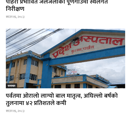
पहिरो प्रभावित जलजलाको पूर्णगाउँमा स्थलगत
निरीक्षण
साउन १६, २०८३
समाचार
पर्वतमा ओरालो लाग्यो बाल मातृत्व, अघिल्लो बर्षको
तुलनामा ४२ प्रतिशतले कमी
साउन १६, २०८३