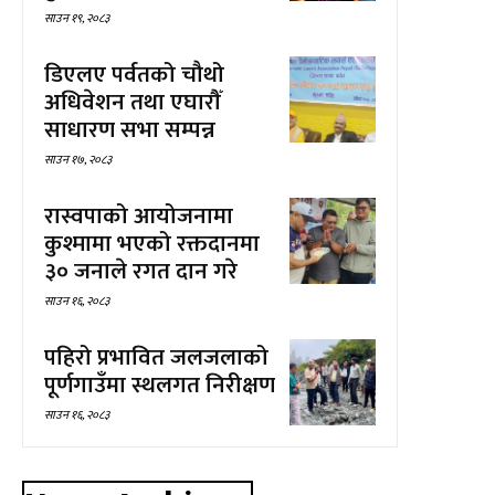
साउन १९, २०८३
डिएलए पर्वतको चौथो
अधिवेशन तथा एघारौँ
साधारण सभा सम्पन्न
साउन १७, २०८३
रास्वपाको आयोजनामा
कुश्मामा भएको रक्तदानमा
३० जनाले रगत दान गरे
साउन १६, २०८३
पहिरो प्रभावित जलजलाको
पूर्णगाउँमा स्थलगत निरीक्षण
साउन १६, २०८३