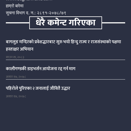
हाम्रो बारेमा
सुचना विभाग द. न.: २८९१-२०७८/७९
धेरै कमेन्ट गरिएका
बागलुङ मन्दिरको प्रवेशद्धारबाट सुरु भयो हिन्दु राज्य र राजसंस्थाको पक्षमा
हस्ताक्षर अभियान
साउन १९, २०८३
कालीगण्डकी डाइभर्सन आयोजना रद्द गर्न माग
असार १७, २०७८
पहिरोले पुरिएका २ जनालाई जीवितै उद्धार
असार १७, २०७८