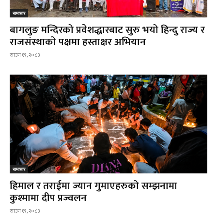
समाचार
बागलुङ मन्दिरको प्रवेशद्धारबाट सुरु भयो हिन्दु राज्य र
राजसंस्थाको पक्षमा हस्ताक्षर अभियान
साउन १९, २०८३
समाचार
हिमाल र तराईमा ज्यान गुमाएहरुको सम्झनामा
कुश्मामा दीप प्रज्वलन
साउन १९, २०८३