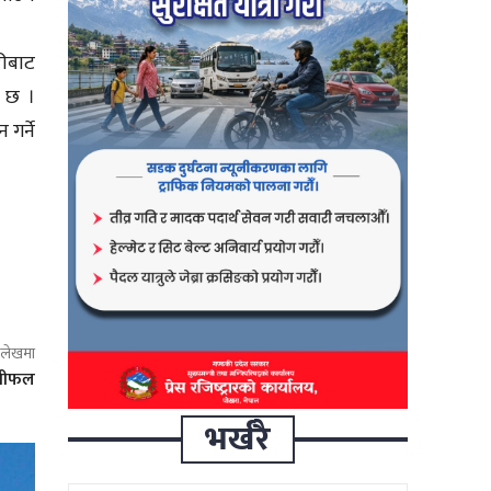
रीबाट
े छ ।
गर्ने
ो लेखमा
ाशीफल
भर्खरै