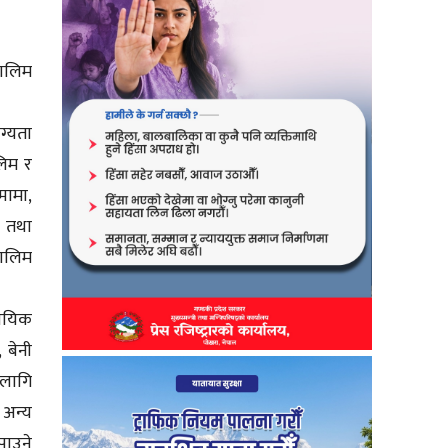
तालिम
ग्यता
लिम र
मामा,
र तथा
तालिम
सायिक
 बेनी
 लागि
अन्य
पाउने