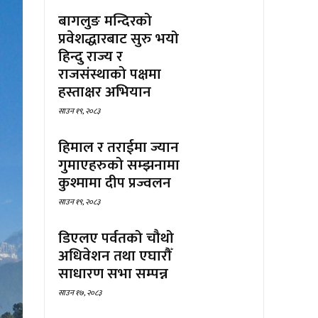
बागलुङ मन्दिरको
प्रवेशद्धारबाट सुरु भयो
हिन्दु राज्य र
राजसंस्थाको पक्षमा
हस्ताक्षर अभियान
साउन १९, २०८३
हिमाल र तराईमा ज्यान
गुमाएहरुको सम्झनामा
कुश्मामा दीप प्रज्वलन
साउन १९, २०८३
डिएलए पर्वतको चौथो
अधिवेशन तथा एघारौँ
साधारण सभा सम्पन्न
साउन १७, २०८३