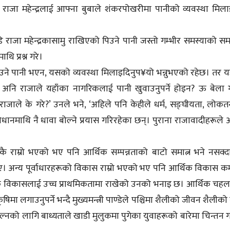
ाजा महेन्द्रलाई आफ्ना बुबाले शंकरपोखरीमा पानीको व्यवस्था मिल
अगाडि राजा महेन्द्रकासामु राखिएको पिउने पानी जस्तो गम्भीर समस्याको स
ि प्रश्न गरे।
पिउने पानी भएन, यसको व्यवस्था मिलाइदिनुप¥यो भन्नुभएको रहेछ। तर य
 अनि राजाले यहाँका नागरिकलाई पानी खुवाउनुपर्ने होइन? ऊ बेला 
ाले के गरे?’ उनले भने, ‘अहिले पनि केहीले धर्म, सङ्घीयता, लोकतन्
ानमाथि नै धावा बोल्ने प्रयास गरिरहेका छन्। पुराना राजावादीहरूले 
ाम्रो भएको भए पनि आर्थिक सम्पन्नताको बाटो समात्न भने नसक्द
बताए। अन्य पूर्वाधारहरूको विकास राम्रो भएको भए पनि आर्थिक विकास 
्थिक विकासलाई उच्च प्राथमिकतामा राखेको उनको भनाइ छ। आर्थिक च
ा लगाउनुपर्ने भन्दै मुख्यमन्त्री पाण्डेले पश्चिमा शैलीको जीवन शैलीको
्नको लागि बाध्यताले खाडी मुलुकमा पुगेका युवाहरूको बारेमा चिन्तन गर्नु