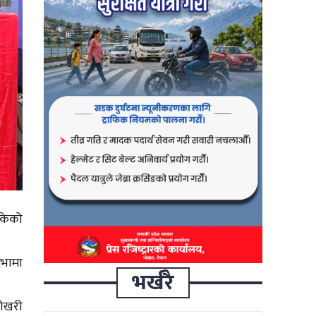
सकेको
सभामा
भर्खरै
पोखरी