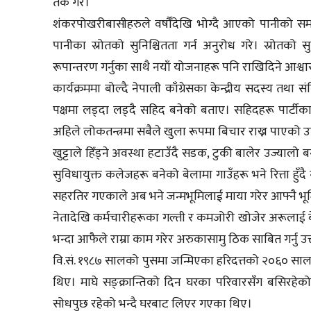
तर्क गरे।
शंकरपोखरीबासीहरुले वर्षौँदेखि भोग्दै आएको पानीको स
पानीका स्रोतको सुनिश्चितता गर्न अनुरोध गरे। स्रोतको 
रूपान्तरण गर्नुका साथै नयाँ योजनाहरू पनि राखिदिने आश्व
कार्यक्रममा बोल्दै नेपाली काँग्रेसका केन्द्रीय सदस्य त
पक्षमा लड्दा लड्दै सहिद बनेको बताए। सहिदहरू पार्टीक
अहिले लोकतन्त्रमा सबैले खुला रूपमा बिचार राख्न पाएको
खुट्टाले हिँड्ने अवस्था हटाउँदै सडक, टुकी बालेर उज्यालो 
सुविधायुक्त कलेजहरू बनेको बेलामा गाउँहरू भने रित्ता हुँ
सहरतिर गएकाले अब भने जन्मभूमिलाई माया गरेर आफ्नै भूम
नेतादेखि कर्मचारीहरूका गल्ती र कमजोरी खोजेर अरूलाई
भन्दा आफैले राम्रा काम गरेर अरुकासामु ठिक साबित गर्नु उ
वि.सं. १९८७ सालको पुसमा जन्मिएका हरिदत्तको २०६० सालको
थिए। माघे सङ्क्रान्तिको दिन घरका परिवारसँग बसिरहेको
सोधपुछ रहेको भन्दै घरबाट लिएर गएका थिए।