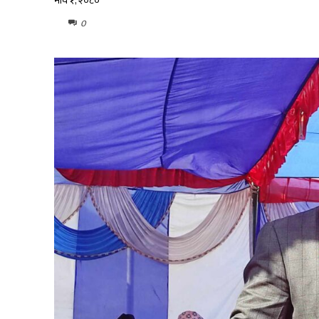
माघ १, २०८०
0