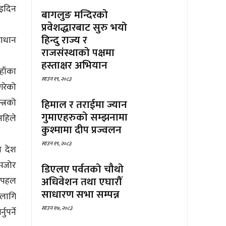
ाइदिन
बागलुङ मन्दिरको
प्रवेशद्धारबाट सुरु भयो
हिन्दु राज्य र
माधान
राजसंस्थाको पक्षमा
हस्ताक्षर अभियान
हाँका
साउन १९, २०८३
गरेको
त्रको
हिमाल र तराईमा ज्यान
गुमाएहरुको सम्झनामा
अहिले
कुश्मामा दीप प्रज्वलन
साउन १९, २०८३
ा देश
कमजोर
डिएलए पर्वतको चौथो
अधिवेशन तथा एघारौँ
हलपहल
साधारण सभा सम्पन्न
 लागि
साउन १७, २०८३
पर्ने