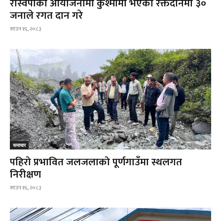
रास्वपाको आयोजनामा कुश्मामा भएको रक्तदानमा ३०
जनाले रगत दान गरे
साउन १६, २०८३
समाचार
पहिरो प्रभावित जलजलाको पूर्णगाउँमा स्थलगत
निरीक्षण
साउन १६, २०८३