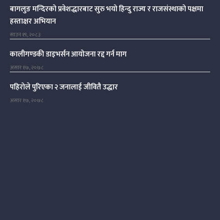
बागलुङ मन्दिरको प्रवेशद्धारबाट सुरु भयो हिन्दु राज्य र राजसंस्थाको पक्षमा
हस्ताक्षर अभियान
साउन १९, २०८३
कालीगण्डकी डाइभर्सन आयोजना रद्द गर्न माग
असार १७, २०७८
पहिरोले पुरिएका २ जनालाई जीवितै उद्धार
असार १७, २०७८