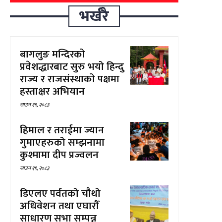
भर्खरै
बागलुङ मन्दिरको
प्रवेशद्धारबाट सुरु भयो हिन्दु
राज्य र राजसंस्थाको पक्षमा
हस्ताक्षर अभियान
साउन १९, २०८३
हिमाल र तराईमा ज्यान
गुमाएहरुको सम्झनामा
कुश्मामा दीप प्रज्वलन
साउन १९, २०८३
डिएलए पर्वतको चौथो
अधिवेशन तथा एघारौँ
साधारण सभा सम्पन्न