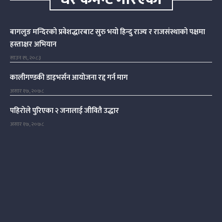
बागलुङ मन्दिरको प्रवेशद्धारबाट सुरु भयो हिन्दु राज्य र राजसंस्थाको पक्षमा
हस्ताक्षर अभियान
साउन १९, २०८३
कालीगण्डकी डाइभर्सन आयोजना रद्द गर्न माग
असार १७, २०७८
पहिरोले पुरिएका २ जनालाई जीवितै उद्धार
असार १७, २०७८