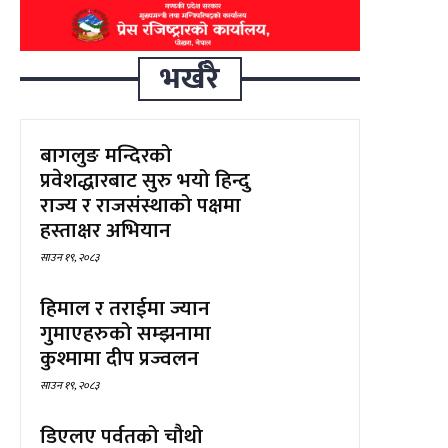
भर्खरै
बागलुङ मन्दिरको
प्रवेशद्धारबाट सुरु भयो हिन्दु
राज्य र राजसंस्थाको पक्षमा
हस्ताक्षर अभियान
साउन १९, २०८३
हिमाल र तराईमा ज्यान
गुमाएहरुको सम्झनामा
कुश्मामा दीप प्रज्वलन
साउन १९, २०८३
डिएलए पर्वतको चौथो