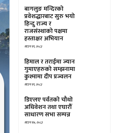
बागलुङ मन्दिरको
प्रवेशद्धारबाट सुरु भयो
हिन्दु राज्य र
राजसंस्थाको पक्षमा
हस्ताक्षर अभियान
साउन १९, २०८३
हिमाल र तराईमा ज्यान
गुमाएहरुको सम्झनामा
कुश्मामा दीप प्रज्वलन
साउन १९, २०८३
डिएलए पर्वतको चौथो
अधिवेशन तथा एघारौँ
साधारण सभा सम्पन्न
साउन १७, २०८३