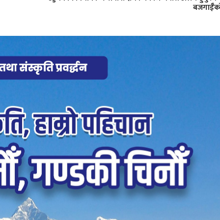
बजगाईँक