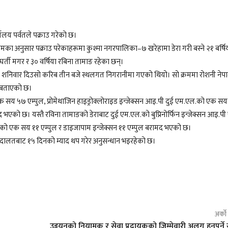
यालय पर्वतले पक्राउ गरेको छ।
रामका अनुसार पक्राउ परेकाहरूमा कुश्मा नगरपालिका–७ खरेहामा डेरा गरी बस्ने २१ बर्षि
षा घर्ती मगर र ३० वर्षिया रबिना तामाङ रहेका छन्।
ि शनिवार दिउसो करिब तीन बजे स्थलगत निगरानीमा गएको थियो। सो क्रममा रोशनी नेपा
े बताएको छ।
 एक सय ५७ एम्पुल, प्रोमेथाजिन हाइड्रोक्लोराइड इन्जेक्सन आइ.पी दुई एम.एल.को एक स
मद भएको छ। यस्तै रविना तामाङको डेराबाट दुई एम.एल.को बुप्रिनोर्फिन इन्जेक्सन आइ.प
एल.को एक सय ११ एम्पुल र डाइजापाम इन्जेक्सन ११ एम्पुल बरामद भएको छ।
ला अदालतबाट १५ दिनको म्याद थप गरेर अनुसन्धान भइरहेको छ।
अर्क
उड्डयनको नियामक र सेवा प्रदायकको जिम्मेवारी अलग हुनुपर्ने