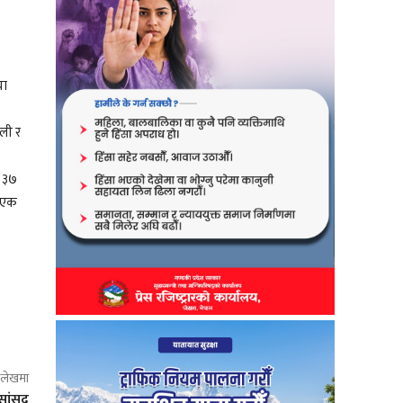
या
ली र
य ३७
ी एक
ो लेखमा
 सांसद