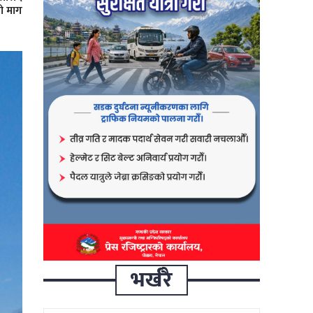
ो माग
भर्खरै