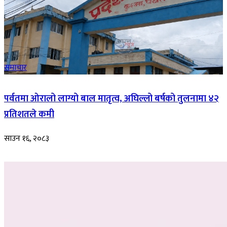
समाचार
पर्वतमा ओरालो लाग्यो बाल मातृत्व, अघिल्लो बर्षको तुलनामा ४२
प्रतिशतले कमी
साउन १६, २०८३