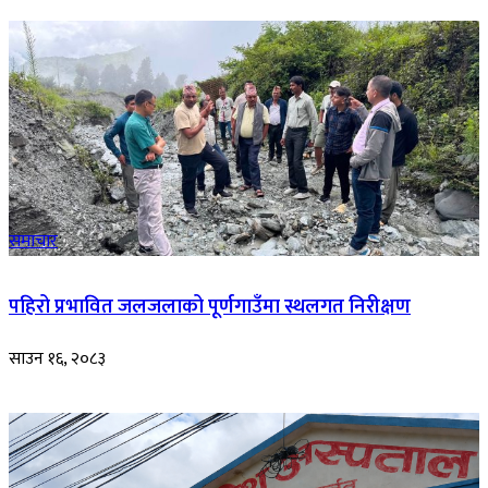
समाचार
पहिरो प्रभावित जलजलाको पूर्णगाउँमा स्थलगत निरीक्षण
साउन १६, २०८३