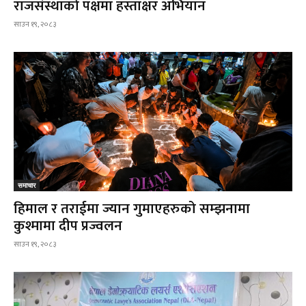
राजसंस्थाको पक्षमा हस्ताक्षर अभियान
साउन १९, २०८३
समाचार
हिमाल र तराईमा ज्यान गुमाएहरुको सम्झनामा
कुश्मामा दीप प्रज्वलन
साउन १९, २०८३