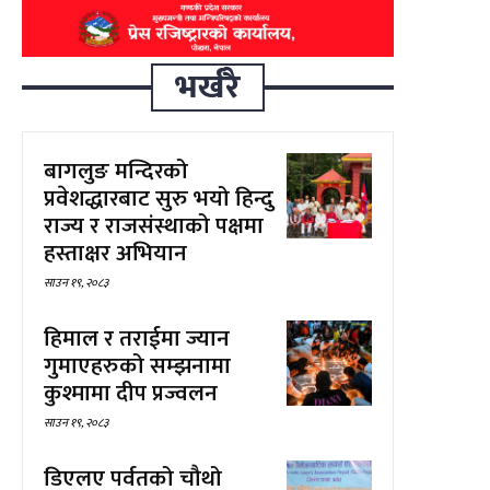
भर्खरै
बागलुङ मन्दिरको
प्रवेशद्धारबाट सुरु भयो हिन्दु
राज्य र राजसंस्थाको पक्षमा
हस्ताक्षर अभियान
साउन १९, २०८३
हिमाल र तराईमा ज्यान
गुमाएहरुको सम्झनामा
कुश्मामा दीप प्रज्वलन
साउन १९, २०८३
डिएलए पर्वतको चौथो