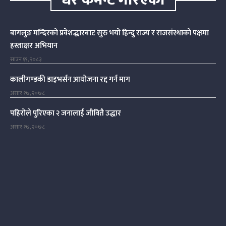
बागलुङ मन्दिरको प्रवेशद्धारबाट सुरु भयो हिन्दु राज्य र राजसंस्थाको पक्षमा
हस्ताक्षर अभियान
साउन १९, २०८३
कालीगण्डकी डाइभर्सन आयोजना रद्द गर्न माग
असार १७, २०७८
पहिरोले पुरिएका २ जनालाई जीवितै उद्धार
असार १७, २०७८