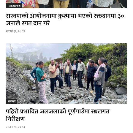
Featured
रास्वपाको आयोजनामा कुश्मामा भएको रक्तदानमा ३०
जनाले रगत दान गरे
साउन १६, २०८३
समाचार
पहिरो प्रभावित जलजलाको पूर्णगाउँमा स्थलगत
निरीक्षण
साउन १६, २०८३