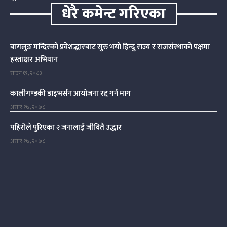
धेरै कमेन्ट गरिएका
बागलुङ मन्दिरको प्रवेशद्धारबाट सुरु भयो हिन्दु राज्य र राजसंस्थाको पक्षमा
हस्ताक्षर अभियान
साउन १९, २०८३
कालीगण्डकी डाइभर्सन आयोजना रद्द गर्न माग
असार १७, २०७८
पहिरोले पुरिएका २ जनालाई जीवितै उद्धार
असार १७, २०७८