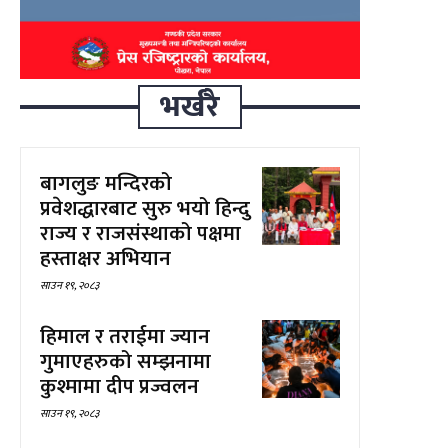
भर्खरै
बागलुङ मन्दिरको
प्रवेशद्धारबाट सुरु भयो हिन्दु
राज्य र राजसंस्थाको पक्षमा
हस्ताक्षर अभियान
साउन १९, २०८३
हिमाल र तराईमा ज्यान
गुमाएहरुको सम्झनामा
कुश्मामा दीप प्रज्वलन
साउन १९, २०८३