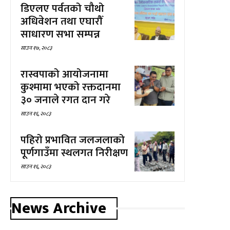
डिएलए पर्वतको चौथो
अधिवेशन तथा एघारौँ
साधारण सभा सम्पन्न
साउन १७, २०८३
रास्वपाको आयोजनामा
कुश्मामा भएको रक्तदानमा
३० जनाले रगत दान गरे
साउन १६, २०८३
पहिरो प्रभावित जलजलाको
पूर्णगाउँमा स्थलगत निरीक्षण
साउन १६, २०८३
News Archive