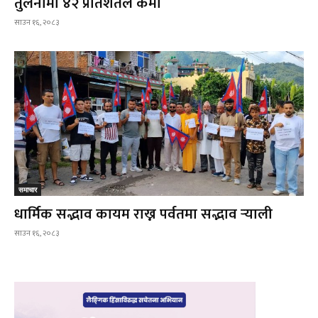
तुलनामा ४२ प्रतिशतले कमी
साउन १६, २०८३
समाचार
धार्मिक सद्भाव कायम राख्न पर्वतमा सद्भाव र्‍याली
साउन १६, २०८३