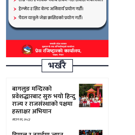
भर्खरै
बागलुङ मन्दिरको
प्रवेशद्धारबाट सुरु भयो हिन्दु
राज्य र राजसंस्थाको पक्षमा
हस्ताक्षर अभियान
साउन १९, २०८३
हिमाल र तराईमा ज्यान