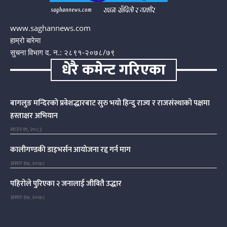
www.saghannews.com
हाम्रो बारेमा
सुचना विभाग द. न.: २८९१-२०७८/७९
धेरै कमेन्ट गरिएका
बागलुङ मन्दिरको प्रवेशद्धारबाट सुरु भयो हिन्दु राज्य र राजसंस्थाको पक्षमा
हस्ताक्षर अभियान
साउन १९, २०८३
कालीगण्डकी डाइभर्सन आयोजना रद्द गर्न माग
असार १७, २०७८
पहिरोले पुरिएका २ जनालाई जीवितै उद्धार
असार १७, २०७८