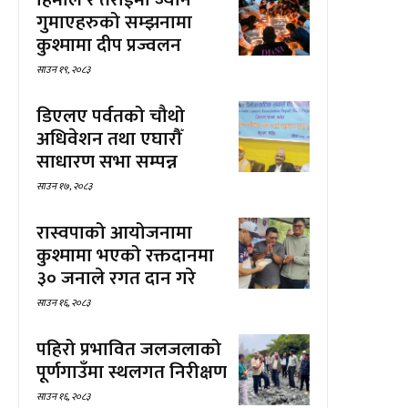
गुमाएहरुको सम्झनामा
कुश्मामा दीप प्रज्वलन
साउन १९, २०८३
डिएलए पर्वतको चौथो
अधिवेशन तथा एघारौँ
साधारण सभा सम्पन्न
साउन १७, २०८३
रास्वपाको आयोजनामा
कुश्मामा भएको रक्तदानमा
३० जनाले रगत दान गरे
साउन १६, २०८३
पहिरो प्रभावित जलजलाको
पूर्णगाउँमा स्थलगत निरीक्षण
साउन १६, २०८३