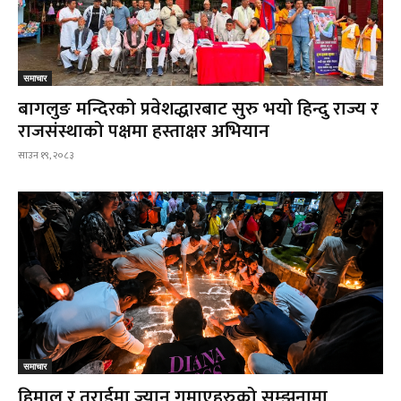
समाचार
बागलुङ मन्दिरको प्रवेशद्धारबाट सुरु भयो हिन्दु राज्य र
राजसंस्थाको पक्षमा हस्ताक्षर अभियान
साउन १९, २०८३
समाचार
हिमाल र तराईमा ज्यान गुमाएहरुको सम्झनामा