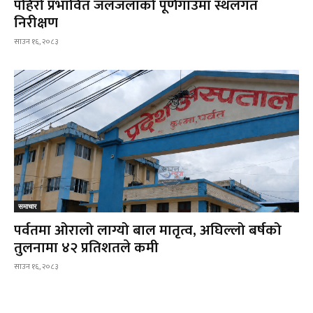
पहिरो प्रभावित जलजलाको पूर्णगाउँमा स्थलगत
निरीक्षण
साउन १६, २०८३
समाचार
पर्वतमा ओरालो लाग्यो बाल मातृत्व, अघिल्लो बर्षको
तुलनामा ४२ प्रतिशतले कमी
साउन १६, २०८३