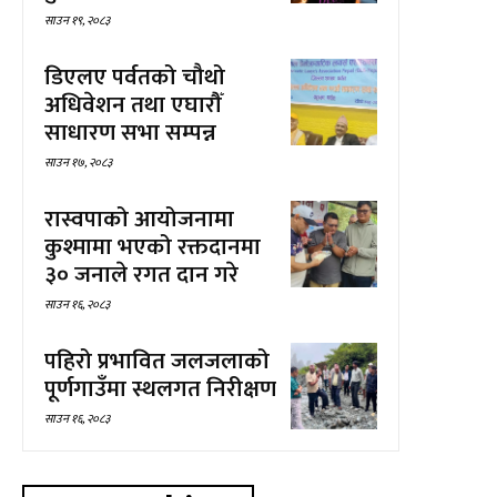
साउन १९, २०८३
डिएलए पर्वतको चौथो
अधिवेशन तथा एघारौँ
साधारण सभा सम्पन्न
साउन १७, २०८३
रास्वपाको आयोजनामा
कुश्मामा भएको रक्तदानमा
३० जनाले रगत दान गरे
साउन १६, २०८३
पहिरो प्रभावित जलजलाको
पूर्णगाउँमा स्थलगत निरीक्षण
साउन १६, २०८३