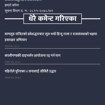
हाम्रो बारेमा
सुचना विभाग द. न.: २८९१-२०७८/७९
धेरै कमेन्ट गरिएका
बागलुङ मन्दिरको प्रवेशद्धारबाट सुरु भयो हिन्दु राज्य र राजसंस्थाको पक्षमा
हस्ताक्षर अभियान
साउन १९, २०८३
कालीगण्डकी डाइभर्सन आयोजना रद्द गर्न माग
असार १७, २०७८
पहिरोले पुरिएका २ जनालाई जीवितै उद्धार
असार १७, २०७८