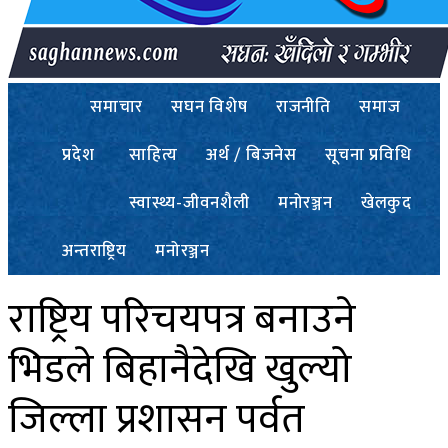
समाचार
सघन विशेष
राजनीति
समाज
प्रदेश
साहित्य
अर्थ / बिजनेस
सूचना प्रविधि
स्वास्थ्य-जीवनशैली
मनोरञ्जन
खेलकुद
अन्तराष्ट्रिय
मनोरञ्जन
राष्ट्रिय परिचयपत्र बनाउने
भिडले बिहानैदेखि खुल्यो
जिल्ला प्रशासन पर्वत