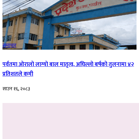
समाचार
पर्वतमा ओरालो लाग्यो बाल मातृत्व, अघिल्लो बर्षको तुलनामा ४२
प्रतिशतले कमी
साउन १६, २०८३