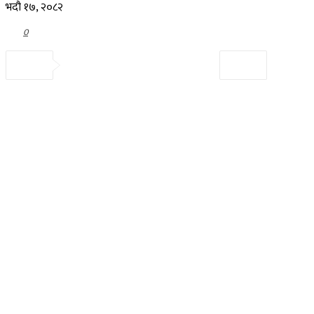
भदौ १७, २०८२
0