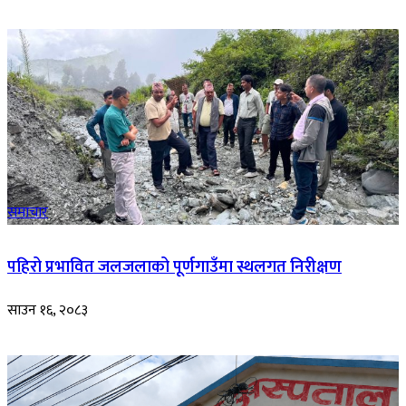
समाचार
पहिरो प्रभावित जलजलाको पूर्णगाउँमा स्थलगत निरीक्षण
साउन १६, २०८३