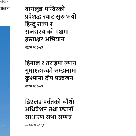
ो लेखमा
बागलुङ मन्दिरको
्यालय
प्रवेशद्धारबाट सुरु भयो
हिन्दु राज्य र
राजसंस्थाको पक्षमा
हस्ताक्षर अभियान
साउन १९, २०८३
हिमाल र तराईमा ज्यान
गुमाएहरुको सम्झनामा
कुश्मामा दीप प्रज्वलन
साउन १९, २०८३
डिएलए पर्वतको चौथो
अधिवेशन तथा एघारौँ
साधारण सभा सम्पन्न
साउन १७, २०८३