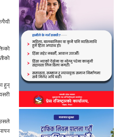
पैयाँ
्तिको
वतीको
 हुन्
 यसरी
 उसले
समापन