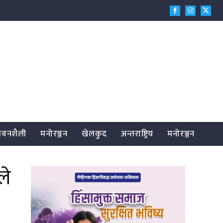
जीवनशैली
मनोरञ्जन
खेलकुद
अन्तराष्ट्रिय
मनोरञ्जन
ले