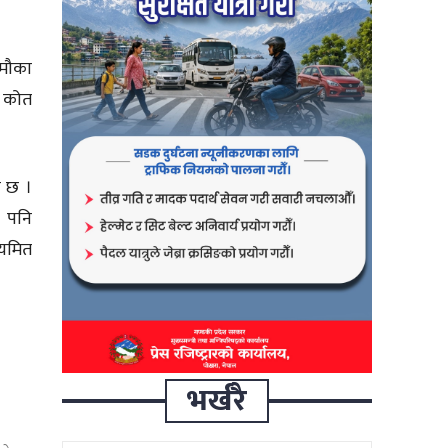
 मौका
ा कोत
ो छ ।
क पनि
ियमित
भर्खरै