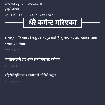
www.saghannews.com
हाम्रो बारेमा
सुचना विभाग द. न.: २८९१-२०७८/७९
धेरै कमेन्ट गरिएका
बागलुङ मन्दिरको प्रवेशद्धारबाट सुरु भयो हिन्दु राज्य र राजसंस्थाको पक्षमा
हस्ताक्षर अभियान
साउन १९, २०८३
कालीगण्डकी डाइभर्सन आयोजना रद्द गर्न माग
असार १७, २०७८
पहिरोले पुरिएका २ जनालाई जीवितै उद्धार
असार १७, २०७८