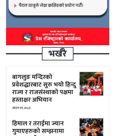
भर्खरै
बागलुङ मन्दिरको
प्रवेशद्धारबाट सुरु भयो हिन्दु
राज्य र राजसंस्थाको पक्षमा
हस्ताक्षर अभियान
साउन १९, २०८३
हिमाल र तराईमा ज्यान
गुमाएहरुको सम्झनामा