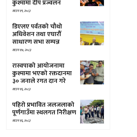
कुश्मामा दीप प्रज्वलन
साउन १९, २०८३
डिएलए पर्वतको चौथो
अधिवेशन तथा एघारौँ
साधारण सभा सम्पन्न
साउन १७, २०८३
रास्वपाको आयोजनामा
कुश्मामा भएको रक्तदानमा
३० जनाले रगत दान गरे
साउन १६, २०८३
पहिरो प्रभावित जलजलाको
पूर्णगाउँमा स्थलगत निरीक्षण
साउन १६, २०८३