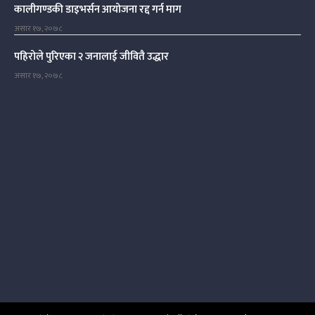
कालीगण्डकी डाइभर्सन आयोजना रद्द गर्न माग
असार १७, २०७८
पहिरोले पुरिएका २ जनालाई जीवितै उद्धार
असार १७, २०७८