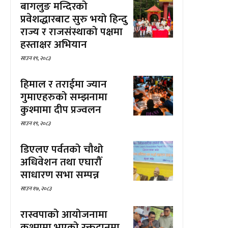
बागलुङ मन्दिरको
प्रवेशद्धारबाट सुरु भयो हिन्दु
राज्य र राजसंस्थाको पक्षमा
हस्ताक्षर अभियान
साउन १९, २०८३
हिमाल र तराईमा ज्यान
गुमाएहरुको सम्झनामा
कुश्मामा दीप प्रज्वलन
साउन १९, २०८३
डिएलए पर्वतको चौथो
अधिवेशन तथा एघारौँ
साधारण सभा सम्पन्न
साउन १७, २०८३
रास्वपाको आयोजनामा
कुश्मामा भएको रक्तदानमा