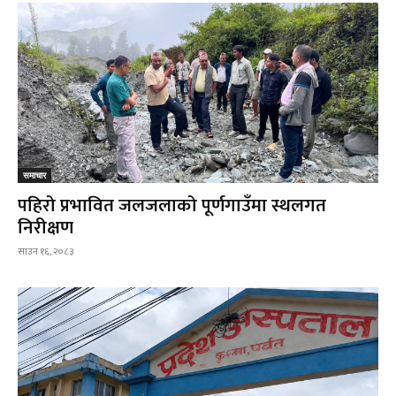
समाचार
पहिरो प्रभावित जलजलाको पूर्णगाउँमा स्थलगत
निरीक्षण
साउन १६, २०८३