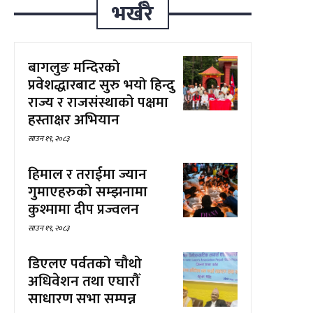
भर्खरै
बागलुङ मन्दिरको
प्रवेशद्धारबाट सुरु भयो हिन्दु
राज्य र राजसंस्थाको पक्षमा
हस्ताक्षर अभियान
साउन १९, २०८३
हिमाल र तराईमा ज्यान
गुमाएहरुको सम्झनामा
कुश्मामा दीप प्रज्वलन
साउन १९, २०८३
डिएलए पर्वतको चौथो
अधिवेशन तथा एघारौँ
साधारण सभा सम्पन्न