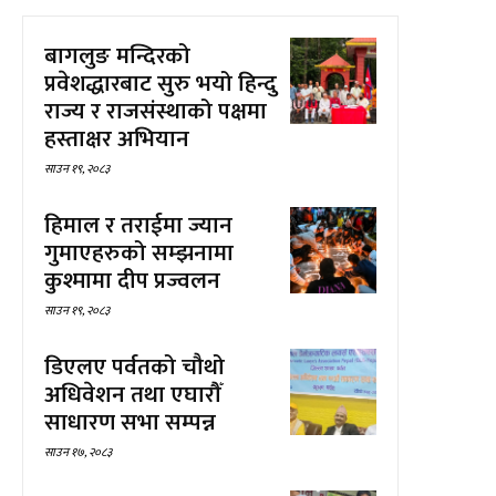
बागलुङ मन्दिरको
प्रवेशद्धारबाट सुरु भयो हिन्दु
राज्य र राजसंस्थाको पक्षमा
हस्ताक्षर अभियान
साउन १९, २०८३
हिमाल र तराईमा ज्यान
गुमाएहरुको सम्झनामा
कुश्मामा दीप प्रज्वलन
साउन १९, २०८३
डिएलए पर्वतको चौथो
अधिवेशन तथा एघारौँ
साधारण सभा सम्पन्न
साउन १७, २०८३