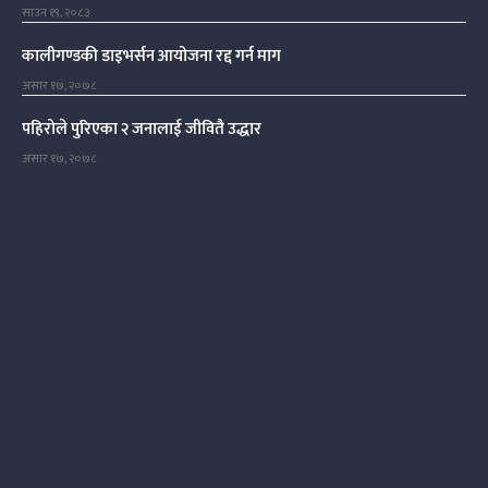
साउन १९, २०८३
कालीगण्डकी डाइभर्सन आयोजना रद्द गर्न माग
असार १७, २०७८
पहिरोले पुरिएका २ जनालाई जीवितै उद्धार
असार १७, २०७८