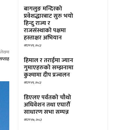
बागलुङ मन्दिरको
प्रवेशद्धारबाट सुरु भयो
हिन्दु राज्य र
राजसंस्थाको पक्षमा
हस्ताक्षर अभियान
साउन १९, २०८३
ो लेखमा
हिमाल र तराईमा ज्यान
सप्ताह
गुमाएहरुको सम्झनामा
कुश्मामा दीप प्रज्वलन
साउन १९, २०८३
डिएलए पर्वतको चौथो
अधिवेशन तथा एघारौँ
साधारण सभा सम्पन्न
साउन १७, २०८३