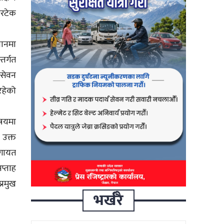
भरटेक
थानमा
्तर्गत
 सेवन
रहेको
िषयमा
 उक्त
लगायत
प्ताह
्रमुख
भर्खरै