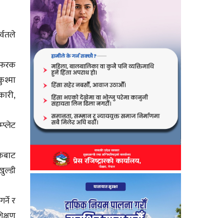
्वतले
क फरक
ुश्मा
कारी,
प्लेट
वकबाट
ुल्डी
र्ने र
िक्षण