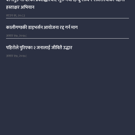
हस्ताक्षर अभियान
साउन १९, २०८३
कालीगण्डकी डाइभर्सन आयोजना रद्द गर्न माग
असार १७, २०७८
पहिरोले पुरिएका २ जनालाई जीवितै उद्धार
असार १७, २०७८