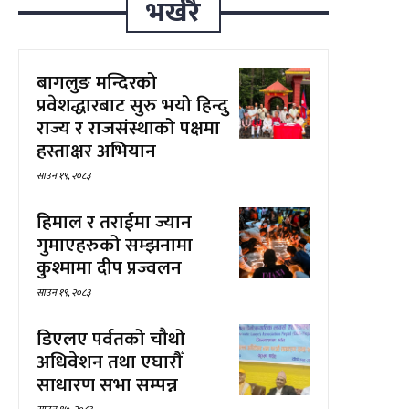
भर्खरै
बागलुङ मन्दिरको
प्रवेशद्धारबाट सुरु भयो हिन्दु
राज्य र राजसंस्थाको पक्षमा
हस्ताक्षर अभियान
साउन १९, २०८३
हिमाल र तराईमा ज्यान
गुमाएहरुको सम्झनामा
कुश्मामा दीप प्रज्वलन
साउन १९, २०८३
डिएलए पर्वतको चौथो
अधिवेशन तथा एघारौँ
साधारण सभा सम्पन्न