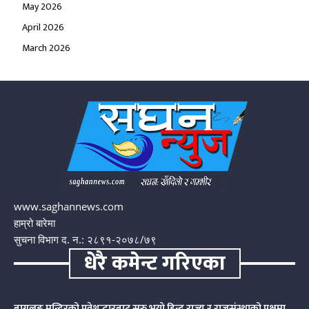
May 2026
April 2026
March 2026
www.saghannews.com
हाम्रो बारेमा
सुचना विभाग द. न.: २८९१-२०७८/७९
धेरै कमेन्ट गरिएका
बागलुङ मन्दिरको प्रवेशद्धारबाट सुरु भयो हिन्दु राज्य र राजसंस्थाको पक्षमा