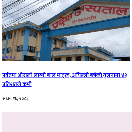
समाचार
पर्वतमा ओरालो लाग्यो बाल मातृत्व, अघिल्लो बर्षको तुलनामा ४२
प्रतिशतले कमी
साउन १६, २०८३