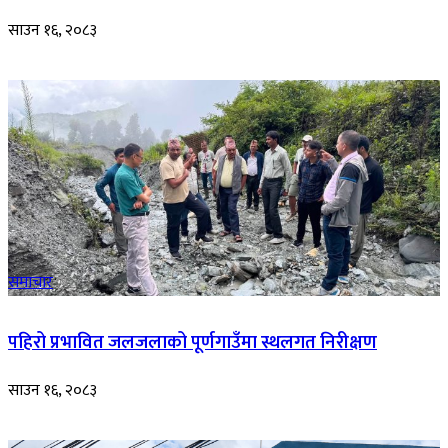
साउन १६, २०८३
समाचार
पहिरो प्रभावित जलजलाको पूर्णगाउँमा स्थलगत निरीक्षण
साउन १६, २०८३