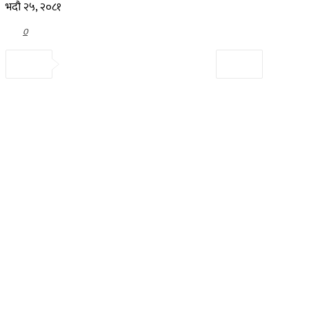
भदौ २५, २०८१
0