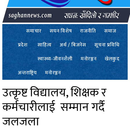
समाचार
सघन विशेष
राजनीति
समाज
प्रदेश
साहित्य
अर्थ / बिजनेस
सूचना प्रविधि
स्वास्थ्य-जीवनशैली
मनोरञ्जन
खेलकुद
अन्तराष्ट्रिय
मनोरञ्जन
उत्कृष्ट विद्यालय, शिक्षक र
कर्मचारीलाई सम्मान गर्दै
जलजला