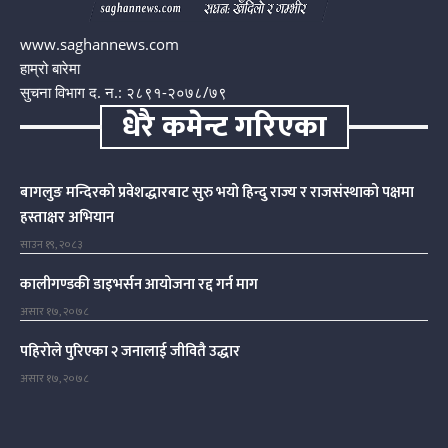
www.saghannews.com
हाम्रो बारेमा
सुचना विभाग द. न.: २८९१-२०७८/७९
धेरै कमेन्ट गरिएका
बागलुङ मन्दिरको प्रवेशद्धारबाट सुरु भयो हिन्दु राज्य र राजसंस्थाको पक्षमा
हस्ताक्षर अभियान
साउन १९, २०८३
कालीगण्डकी डाइभर्सन आयोजना रद्द गर्न माग
असार १७, २०७८
पहिरोले पुरिएका २ जनालाई जीवितै उद्धार
असार १७, २०७८