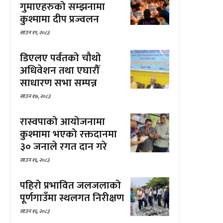
गुमाएहरुको सम्झनामा
कुश्मामा दीप प्रज्वलन
साउन १९, २०८३
डिएलए पर्वतको चौथो
अधिवेशन तथा एघारौँ
साधारण सभा सम्पन्न
साउन १७, २०८३
रास्वपाको आयोजनामा
कुश्मामा भएको रक्तदानमा
३० जनाले रगत दान गरे
साउन १६, २०८३
पहिरो प्रभावित जलजलाको
पूर्णगाउँमा स्थलगत निरीक्षण
साउन १६, २०८३