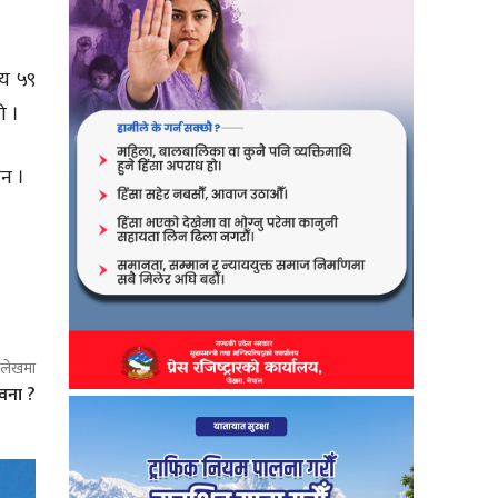
सय ५९
ो ।
न ।
ो लेखमा
वना ?