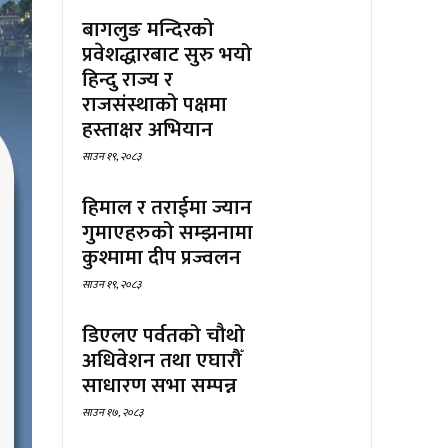
बागलुङ मन्दिरको
प्रवेशद्धारबाट सुरु भयो
हिन्दु राज्य र
राजसंस्थाको पक्षमा
हस्ताक्षर अभियान
साउन १९, २०८३
हिमाल र तराईमा ज्यान
गुमाएहरुको सम्झनामा
कुश्मामा दीप प्रज्वलन
साउन १९, २०८३
डिएलए पर्वतको चौथो
अधिवेशन तथा एघारौँ
साधारण सभा सम्पन्न
साउन १७, २०८३