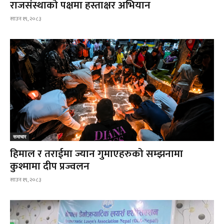
राजसंस्थाको पक्षमा हस्ताक्षर अभियान
साउन १९, २०८३
समाचार
हिमाल र तराईमा ज्यान गुमाएहरुको सम्झनामा
कुश्मामा दीप प्रज्वलन
साउन १९, २०८३