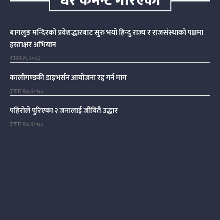
धेरै कमेन्ट गरिएका
बागलुङ मन्दिरको प्रवेशद्धारबाट सुरु भयो हिन्दु राज्य र राजसंस्थाको पक्षमा
हस्ताक्षर अभियान
साउन १९, २०८३
कालीगण्डकी डाइभर्सन आयोजना रद्द गर्न माग
असार १७, २०७८
पहिरोले पुरिएका २ जनालाई जीवितै उद्धार
असार १७, २०७८