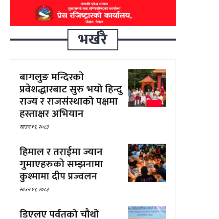
भर्खरै
बागलुङ मन्दिरको
प्रवेशद्धारबाट सुरु भयो हिन्दु
राज्य र राजसंस्थाको पक्षमा
हस्ताक्षर अभियान
साउन १९, २०८३
हिमाल र तराईमा ज्यान
गुमाएहरुको सम्झनामा
कुश्मामा दीप प्रज्वलन
साउन १९, २०८३
डिएलए पर्वतको चौथो