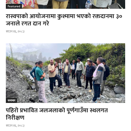
Featured
रास्वपाको आयोजनामा कुश्मामा भएको रक्तदानमा ३०
जनाले रगत दान गरे
साउन १६, २०८३
समाचार
पहिरो प्रभावित जलजलाको पूर्णगाउँमा स्थलगत
निरीक्षण
साउन १६, २०८३