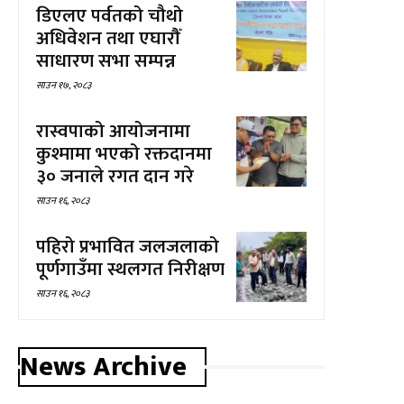
डिएलए पर्वतको चौथो
अधिवेशन तथा एघारौँ
साधारण सभा सम्पन्न
साउन १७, २०८३
रास्वपाको आयोजनामा
कुश्मामा भएको रक्तदानमा
३० जनाले रगत दान गरे
साउन १६, २०८३
पहिरो प्रभावित जलजलाको
पूर्णगाउँमा स्थलगत निरीक्षण
साउन १६, २०८३
News Archive