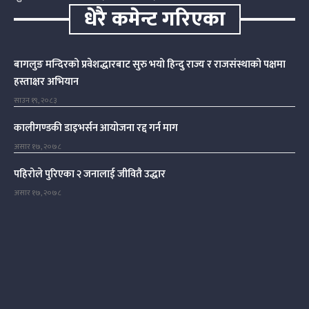
धेरै कमेन्ट गरिएका
बागलुङ मन्दिरको प्रवेशद्धारबाट सुरु भयो हिन्दु राज्य र राजसंस्थाको पक्षमा
हस्ताक्षर अभियान
साउन १९, २०८३
कालीगण्डकी डाइभर्सन आयोजना रद्द गर्न माग
असार १७, २०७८
पहिरोले पुरिएका २ जनालाई जीवितै उद्धार
असार १७, २०७८