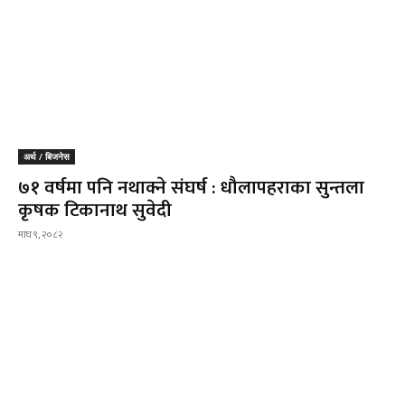
अर्थ / बिजनेस
७१ वर्षमा पनि नथाक्ने संघर्ष : धौलापहराका सुन्तला
कृषक टिकानाथ सुवेदी
माघ ९, २०८२