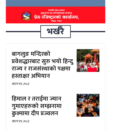
भर्खरै
बागलुङ मन्दिरको
प्रवेशद्धारबाट सुरु भयो हिन्दु
राज्य र राजसंस्थाको पक्षमा
हस्ताक्षर अभियान
साउन १९, २०८३
हिमाल र तराईमा ज्यान
गुमाएहरुको सम्झनामा
कुश्मामा दीप प्रज्वलन
साउन १९, २०८३