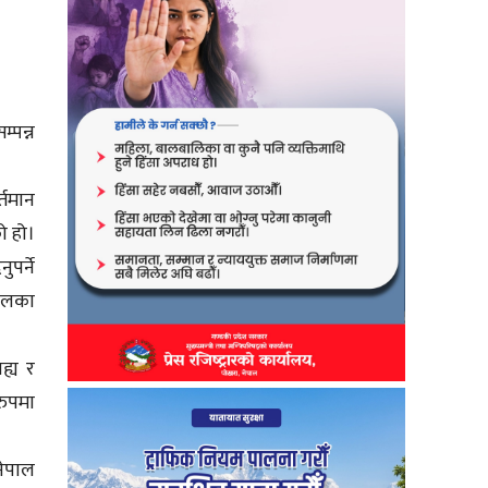
्पन्न
्तमान
ो हो।
ुपर्ने
खालका
ह्य र
रुपमा
नेपाल