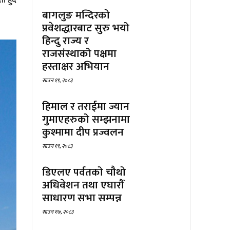
 हुँदै
बागलुङ मन्दिरको
प्रवेशद्धारबाट सुरु भयो
हिन्दु राज्य र
राजसंस्थाको पक्षमा
हस्ताक्षर अभियान
साउन १९, २०८३
हिमाल र तराईमा ज्यान
गुमाएहरुको सम्झनामा
कुश्मामा दीप प्रज्वलन
साउन १९, २०८३
डिएलए पर्वतको चौथो
अधिवेशन तथा एघारौँ
साधारण सभा सम्पन्न
साउन १७, २०८३