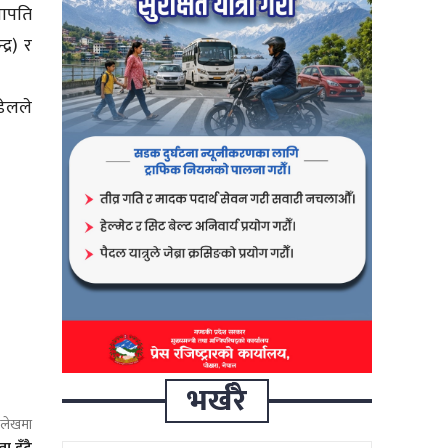
सभापति
्र) र
डेलले
भर्खरै
ो लेखमा